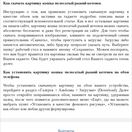
Как скачать картинку кошка полосатый рыжий котенок
Инструкцию о том, как правильно установить скачанную картинку в
качестве обоев или заставки на гаджете подробно описана выше в
соответствующей вспомогательной статье. Как и все остальные картинки
на нашем сайте, картинку кошка полосатый рыжий котенок можно скачать
абсолютно бесплатно и даже без регистрации на сайте. Для того чтобы
скачать понравившееся изображение, кликните на подсвеченный синим
прямоугольник «Скачать», чтобы приступить к загрузке. Загрузка либо
начнется автоматически, либо браузер попросит указать путь. Выберите
папку/ рабочий стол и нажмите кнопку «Сохранить». Можем поспорить,
что вам будет нравится эта картинка сколько бы вы не смотрели на нее на
Вашем гаджете. Она будет украшать рабочий стол Вашего гаджета очень
долго.
Как установить картинку кошка полосатый рыжий котенок на обои
телефона
Чтобы установить скачанную картинку на обои вашего устройства,
перейдите в раздел «Галерея > Альбомы > Загрузки» (Download). Далее
просто откройте понравившиеся обои, нажмите на картинку, удерживая
палец, после чего появится дополнительное меню «Ещё», где вы можете
выбрать пункт «Установить в качестве фонового рисунка», «Установить
как обои» или любая другая формулировка.
Контакты