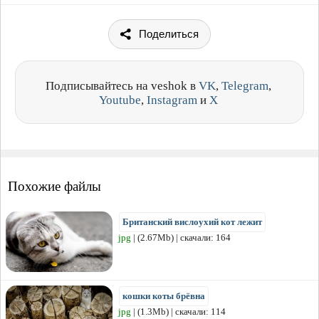
Поделиться
Подписывайтесь на veshok в
VK
,
Telegram
,
Youtube
,
Instagram
и
X
Похожие файлы
Британский вислоухий кот лежит
jpg
| (2.67Mb) | скачали: 164
кошки коты брёвна
jpg
| (1.3Mb) | скачали: 114