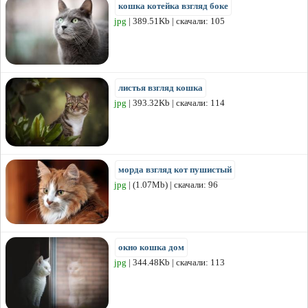
кошка котейка взгляд боке
jpg
| 389.51Kb | скачали: 105
листья взгляд кошка
jpg
| 393.32Kb | скачали: 114
морда взгляд кот пушистый
jpg
| (1.07Mb) | скачали: 96
окно кошка дом
jpg
| 344.48Kb | скачали: 113