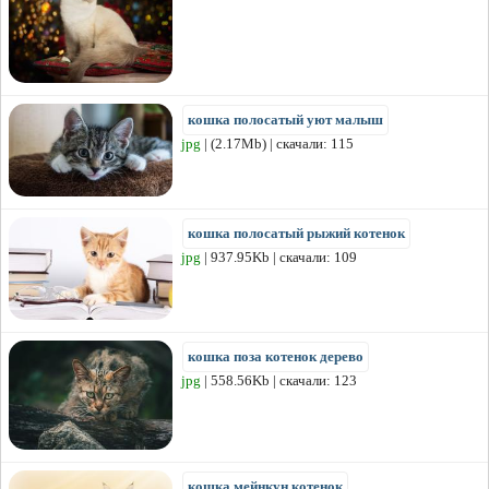
кошка полосатый уют малыш
jpg
| (2.17Mb) | скачали: 115
кошка полосатый рыжий котенок
jpg
| 937.95Kb | скачали: 109
кошка поза котенок дерево
jpg
| 558.56Kb | скачали: 123
кошка мейнкун котенок