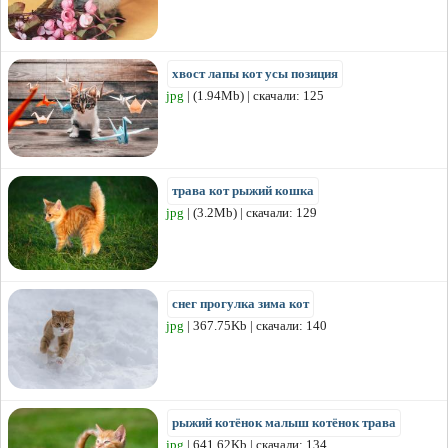
хвост лапы кот усы позиция
jpg
| (1.94Mb) | скачали: 125
трава кот рыжий кошка
jpg
| (3.2Mb) | скачали: 129
снег прогулка зима кот
jpg
| 367.75Kb | скачали: 140
рыжий котёнок малыш котёнок трава
jpg
| 641.62Kb | скачали: 134