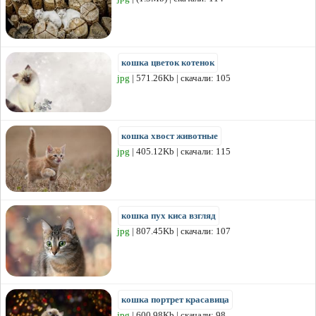
кошка цветок котенок
jpg
| 571.26Kb | скачали: 105
кошка хвост животные
jpg
| 405.12Kb | скачали: 115
кошка пух киса взгляд
jpg
| 807.45Kb | скачали: 107
кошка портрет красавица
jpg
| 600.98Kb | скачали: 98