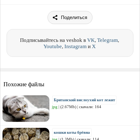
Поделиться
Подписывайтесь на veshok в
VK
,
Telegram
,
Youtube
,
Instagram
и
X
Похожие файлы
Британский вислоухий кот лежит
jpg
| (2.67Mb) | скачали: 164
кошки коты брёвна
jpg
| (1.3Mb) | скачали: 114