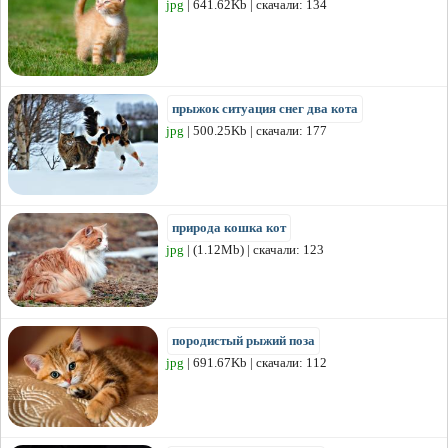
jpg
| 641.62Kb | скачали: 134
прыжок ситуация снег два кота
jpg
| 500.25Kb | скачали: 177
природа кошка кот
jpg
| (1.12Mb) | скачали: 123
породистый рыжий поза
jpg
| 691.67Kb | скачали: 112