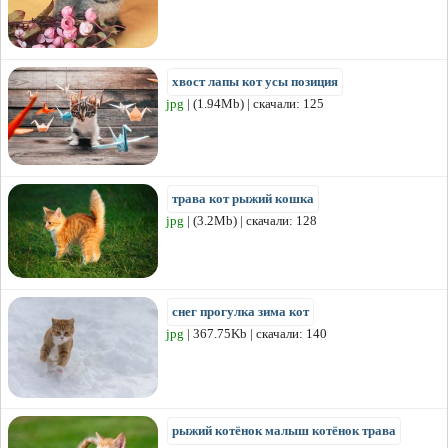
хвост лапы кот усы позиция
jpg
| (1.94Mb) | скачали: 125
трава кот рыжий кошка
jpg
| (3.2Mb) | скачали: 128
снег прогулка зима кот
jpg
| 367.75Kb | скачали: 140
рыжий котёнок малыш котёнок трава