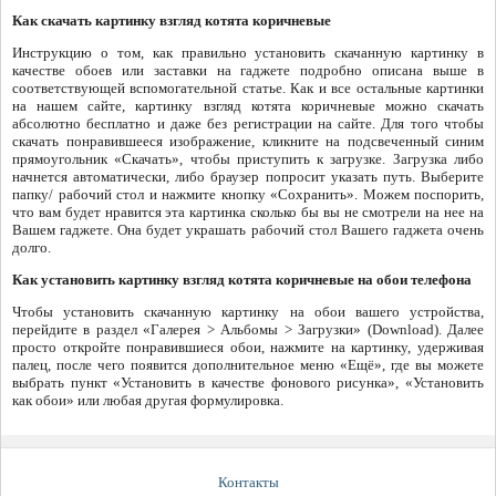
Как скачать картинку взгляд котята коричневые
Инструкцию о том, как правильно установить скачанную картинку в
качестве обоев или заставки на гаджете подробно описана выше в
соответствующей вспомогательной статье. Как и все остальные картинки
на нашем сайте, картинку взгляд котята коричневые можно скачать
абсолютно бесплатно и даже без регистрации на сайте. Для того чтобы
скачать понравившееся изображение, кликните на подсвеченный синим
прямоугольник «Скачать», чтобы приступить к загрузке. Загрузка либо
начнется автоматически, либо браузер попросит указать путь. Выберите
папку/ рабочий стол и нажмите кнопку «Сохранить». Можем поспорить,
что вам будет нравится эта картинка сколько бы вы не смотрели на нее на
Вашем гаджете. Она будет украшать рабочий стол Вашего гаджета очень
долго.
Как установить картинку взгляд котята коричневые на обои телефона
Чтобы установить скачанную картинку на обои вашего устройства,
перейдите в раздел «Галерея > Альбомы > Загрузки» (Download). Далее
просто откройте понравившиеся обои, нажмите на картинку, удерживая
палец, после чего появится дополнительное меню «Ещё», где вы можете
выбрать пункт «Установить в качестве фонового рисунка», «Установить
как обои» или любая другая формулировка.
Контакты