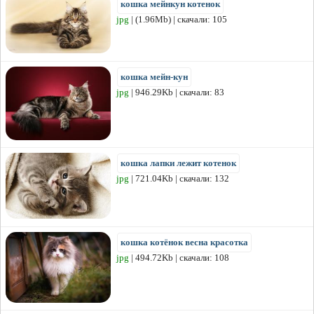
кошка мейнкун котенок
jpg
| (1.96Mb) | скачали: 105
кошка мейн-кун
jpg
| 946.29Kb | скачали: 83
кошка лапки лежит котенок
jpg
| 721.04Kb | скачали: 132
кошка котёнок весна красотка
jpg
| 494.72Kb | скачали: 108