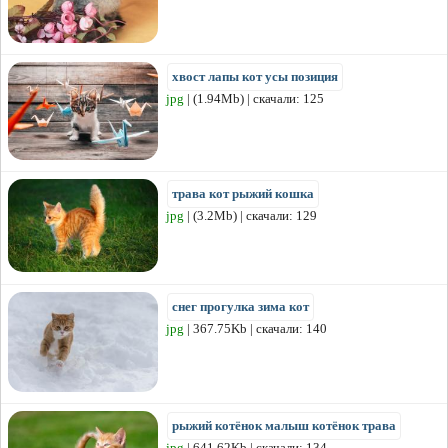
хвост лапы кот усы позиция
jpg
| (1.94Mb) | скачали: 125
трава кот рыжий кошка
jpg
| (3.2Mb) | скачали: 129
снег прогулка зима кот
jpg
| 367.75Kb | скачали: 140
рыжий котёнок малыш котёнок трава
jpg
| 641.62Kb | скачали: 134