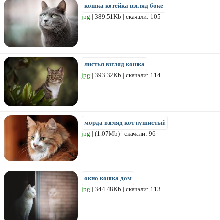
кошка котейка взгляд боке
jpg
| 389.51Kb | скачали: 105
листья взгляд кошка
jpg
| 393.32Kb | скачали: 114
морда взгляд кот пушистый
jpg
| (1.07Mb) | скачали: 96
окно кошка дом
jpg
| 344.48Kb | скачали: 113