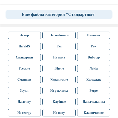
Еще файлы категории "Стандартные"
Из игр
На любимого
Именные
На SMS
Рэп
Рок
Саундтреки
На сына
DubStep
Русские
iPhone
Nokia
Смешные
Украинские
Казахские
Звуки
Из рекламы
Ретро
На дочку
Клубные
На начальника
На сестру
На папу
Классические