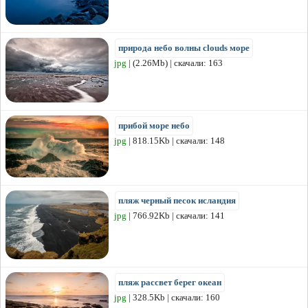
природа небо волны clouds море
jpg
| (2.26Mb) | скачали: 163
прибой море небо
jpg
| 818.15Kb | скачали: 148
пляж черный песок исландия
jpg
| 766.92Kb | скачали: 141
пляж рассвет берег океан
jpg
| 328.5Kb | скачали: 160