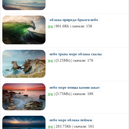
облака природа брызги небо
jpg
| 901.6Kb | скачали: 158
небо трава море облака скалы
jpg
| (3.25Mb) | скачали: 176
небо море птицы камни закат
jpg
| (3.75Mb) | скачали: 189
небо море облака пейзаж
jpg
| 283.75Kb | скачали: 161