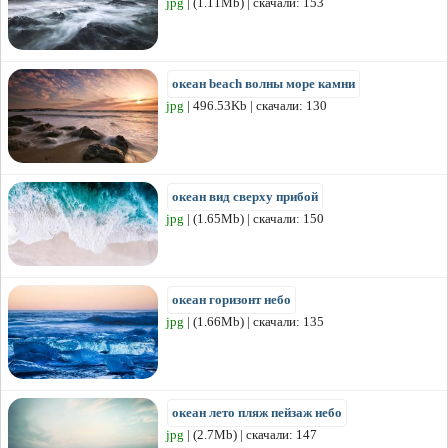
jpg
| (1.11Mb) | скачали: 153
океан beach волны море камни
jpg
| 496.53Kb | скачали: 130
океан вид сверху прибой
jpg
| (1.65Mb) | скачали: 150
океан горизонт небо
jpg
| (1.66Mb) | скачали: 135
океан лето пляж пейзаж небо
jpg
| (2.7Mb) | скачали: 147