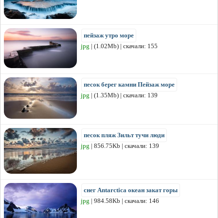
пейзаж утро море
jpg
| (1.02Mb) | скачали: 155
песок берег камни Пейзаж море
jpg
| (1.35Mb) | скачали: 139
песок пляж Зильт тучи люди
jpg
| 856.75Kb | скачали: 139
снег Antarctica океан закат горы
jpg
| 984.58Kb | скачали: 146