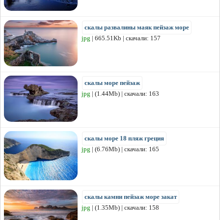
скалы развалины маяк пейзаж море
jpg
| 665.51Kb | скачали: 157
скалы море пейзаж
jpg
| (1.44Mb) | скачали: 163
скалы море 18 пляж греция
jpg
| (6.76Mb) | скачали: 165
скалы камни пейзаж море закат
jpg
| (1.35Mb) | скачали: 158