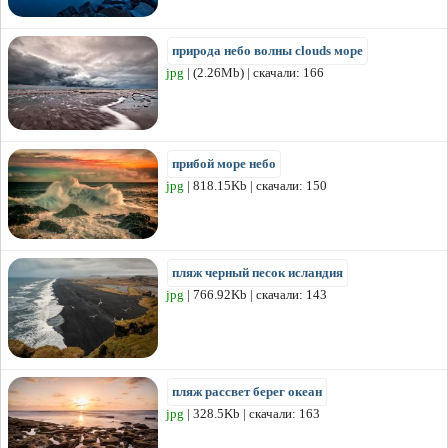
природа небо волны clouds море
jpg
| (2.26Mb) | скачали: 166
прибой море небо
jpg
| 818.15Kb | скачали: 150
пляж черный песок исландия
jpg
| 766.92Kb | скачали: 143
пляж рассвет берег океан
jpg
| 328.5Kb | скачали: 163