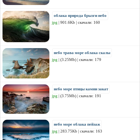
облака природа брызги небо
jpg
| 901.6Kb | скачали: 160
небо трава море облака скалы
jpg
| (3.25Mb) | скачали: 179
небо море птицы камни закат
jpg
| (3.75Mb) | скачали: 191
небо море облака пейзаж
jpg
| 283.75Kb | скачали: 163