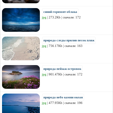
синий горизонт облака
jpg
| 273.2Kb | скачали: 172
природа следы прилив песок пляж
jpg
| 756.17Kb | скачали: 163
природа пейзаж островок
jpg
| 901.47Kb | скачали: 172
природа небо камни океан
jpg
| 477.95Kb | скачали: 196