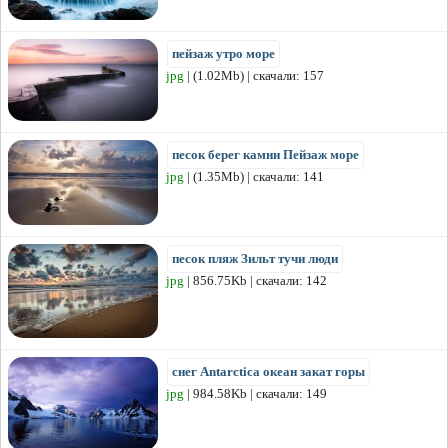
пейзаж утро море
jpg
| (1.02Mb) | скачали: 157
песок берег камни Пейзаж море
jpg
| (1.35Mb) | скачали: 141
песок пляж Зильт тучи люди
jpg
| 856.75Kb | скачали: 142
снег Antarctica океан закат горы
jpg
| 984.58Kb | скачали: 149