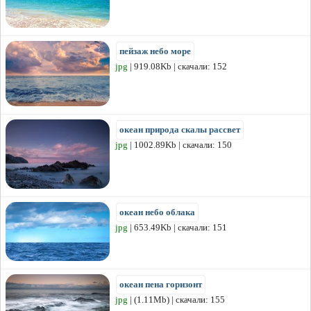
пейзаж небо море
jpg
| 919.08Kb | скачали: 152
океан природа скалы рассвет
jpg
| 1002.89Kb | скачали: 150
океан небо облака
jpg
| 653.49Kb | скачали: 151
океан пена горизонт
jpg
| (1.11Mb) | скачали: 155