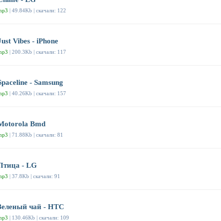
mp3
| 49.84Kb | скачали: 122
Just Vibes - iPhone
mp3
| 200.3Kb | скачали: 117
Spaceline - Samsung
mp3
| 40.26Kb | скачали: 157
Motorola Bmd
mp3
| 71.88Kb | скачали: 81
Птица - LG
mp3
| 37.8Kb | скачали: 91
Зеленый чай - HTC
mp3
| 130.46Kb | скачали: 109