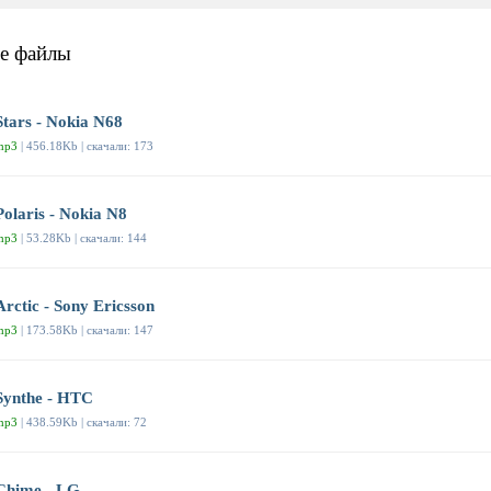
е файлы
Stars - Nokia N68
mp3
| 456.18Kb | скачали: 173
Polaris - Nokia N8
mp3
| 53.28Kb | скачали: 144
Arctic - Sony Ericsson
mp3
| 173.58Kb | скачали: 147
Synthe - HTC
mp3
| 438.59Kb | скачали: 72
Chime - LG