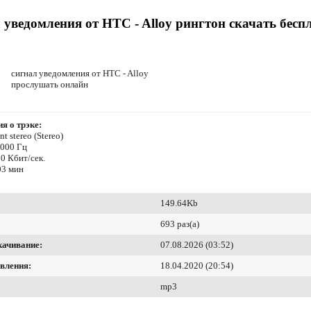
 уведомления от HTC - Alloy рингтон скачать бесп
сигнал уведомления от HTC - Alloy
прослушать онлайн
я о трэке:
t stereo (Stereo)
8000 Гц
0 Кбит/сек.
03 мин
149.64Kb
693 раз(а)
качивание:
07.08.2026 (03:52)
вления:
18.04.2020 (20:54)
mp3