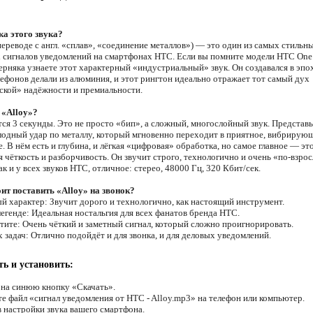
а этого звука?
переводе с англ. «сплав», «соединение металлов») — это один из самых стильн
 сигналов уведомлений на смартфонах HTC. Если вы помните модели HTC One
ерняка узнаете этот характерный «индустриальный» звук. Он создавался в эпох
лефонов делали из алюминия, и этот рингтон идеально отражает тот самый дух
ской» надёжности и премиальности.
 «Alloy»?
ся 3 секунды. Это не просто «бип», а сложный, многослойный звук. Представь
лодный удар по металлу, который мгновенно переходит в приятное, вибрирую
. В нём есть и глубина, и лёгкая «цифровая» обработка, но самое главное — эт
 чёткость и разборчивость. Он звучит строго, технологично и очень «по-взро
ак и у всех звуков HTC, отличное: стерео, 48000 Гц, 320 Кбит/сек.
ит поставить «Alloy» на звонок?
ый характер: Звучит дорого и технологично, как настоящий инструмент.
легенде: Идеальная ностальгия для всех фанатов бренда HTC.
стите: Очень чёткий и заметный сигнал, который сложно проигнорировать.
 задач: Отлично подойдёт и для звонка, и для деловых уведомлений.
ть и установить:
 на синюю кнопку «Скачать».
те файл «сигнал уведомления от HTC - Alloy.mp3» на телефон или компьютер.
в настройки звука вашего смартфона.