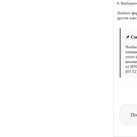
4. Выберите
Любите фир
другие кла
📌 Со
Чтобы 
планше
этого 
кнопке
от HTC
(03:52
По