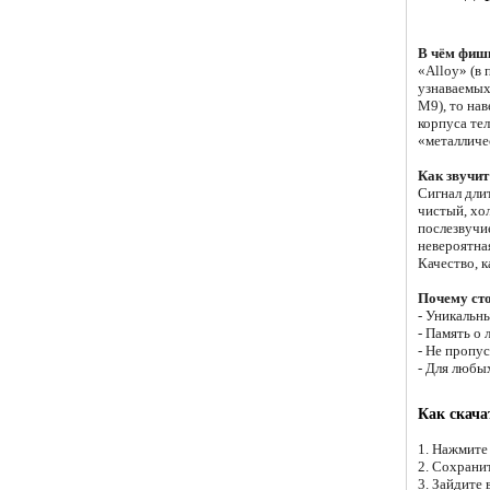
В чём фишк
«Alloy» (в 
узнаваемых
M9), то нав
корпуса те
«металличе
Как звучит
Сигнал длит
чистый, хо
послезвучие
невероятная
Качество, к
Почему сто
- Уникальн
- Память о 
- Не пропу
- Для любых
Как скача
1. Нажмите
2. Сохрани
3. Зайдите 