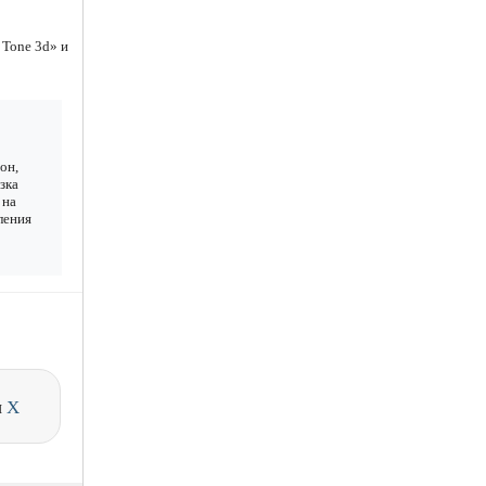
 Tone 3d» и
он,
зка
 на
ления
и
X