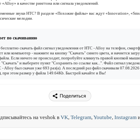
 «Alloy» в качестве рингтона или сигнала уведомлений.
менные звуки HTC? В разделе «Похожие файлы» вас ждут «Innovation», «Sms
ссические мелодии.
вет по скачиванию
бесплатно скачать файл сигнал уведомления от HTC - Alloy на телефон, смартф
т или компьютер - нажмите на кнопку "Скачать" синего цвета, и начнется загру
файла. Если ничего не происходит, попробуйте кликнуть правой кнопкой мыши
 "Скачать" и выберите пункт "Сохранить по ссылке как...". Файл сигнал уведом
 - Alloy был скачан уже 693 раз(а). А последний раз файл скачивали 07.08.2026
), при этом размер у файла 149.64Kb. Быстрей качайте и Вы!
Поделиться
дписывайтесь на veshok в
VK
,
Telegram
,
Youtube
,
Instagram