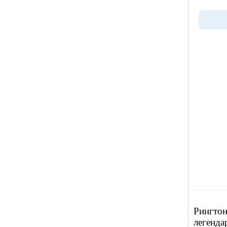
Рингтон
легенда