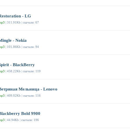
Restoration - LG
mp3
| 311.91Kb | скачали: 67
Mingle - Nokia
mp3
| 101.86Kb | скачали: 94
Spirit - BlackBerry
mp3
| 458.22Kb | скачали: 119
Ветряная Мельница - Lenovo
mp3
| 409.02Kb | скачали: 116
Blackberry Bold 9900
mp3
| 44.94Kb | скачали: 196