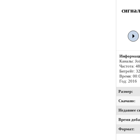
сигнал
Информаци
Каналы: Join
Частота: 4
Битрейт:
32
Время: 00:
Год: 2016
Размер:
Скачано:
Недавнее с
Время доба
Формат: