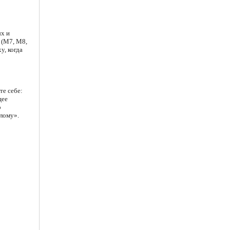
ых и
 (M7, M8,
у, когда
те себе:
щее
о
слому».