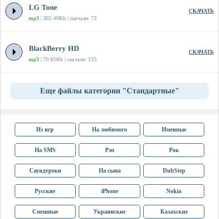
LG Tone
СКАЧАТЬ
mp3
| 302.49Kb | скачали: 73
BlackBerry HD
СКАЧАТЬ
mp3
| 70.65Kb | скачали: 135
Еще файлы категории "Стандартные"
Из игр
На любимого
Именные
На SMS
Рэп
Рок
Саундтреки
На сына
DubStep
Русские
iPhone
Nokia
Смешные
Украинские
Казахские