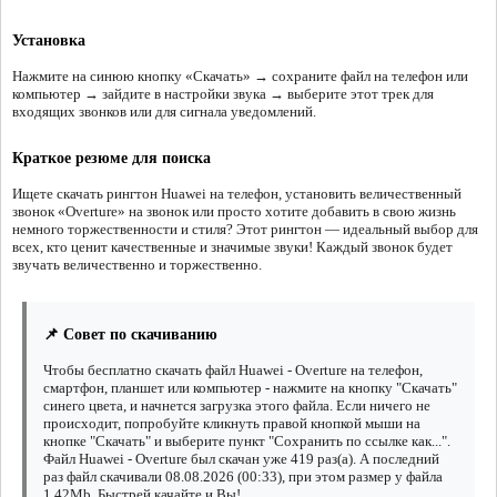
Установка
Нажмите на синюю кнопку «Скачать» → сохраните файл на телефон или
компьютер → зайдите в настройки звука → выберите этот трек для
входящих звонков или для сигнала уведомлений.
Краткое резюме для поиска
Ищете скачать рингтон Huawei на телефон, установить величественный
звонок «Overture» на звонок или просто хотите добавить в свою жизнь
немного торжественности и стиля? Этот рингтон — идеальный выбор для
всех, кто ценит качественные и значимые звуки! Каждый звонок будет
звучать величественно и торжественно.
📌 Совет по скачиванию
Чтобы бесплатно скачать файл Huawei - Overture на телефон,
смартфон, планшет или компьютер - нажмите на кнопку "Скачать"
синего цвета, и начнется загрузка этого файла. Если ничего не
происходит, попробуйте кликнуть правой кнопкой мыши на
кнопке "Скачать" и выберите пункт "Сохранить по ссылке как...".
Файл Huawei - Overture был скачан уже 419 раз(а). А последний
раз файл скачивали 08.08.2026 (00:33), при этом размер у файла
1.42Mb. Быстрей качайте и Вы!