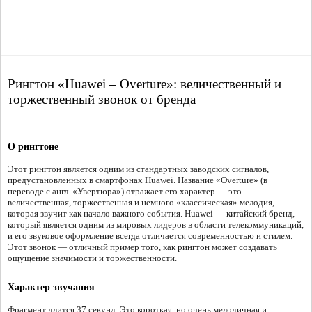
Рингтон «Huawei – Overture»: величественный и
торжественный звонок от бренда
О рингтоне
Этот рингтон является одним из стандартных заводских сигналов,
предустановленных в смартфонах Huawei. Название «Overture» (в
переводе с англ. «Увертюра») отражает его характер — это
величественная, торжественная и немного «классическая» мелодия,
которая звучит как начало важного события. Huawei — китайский бренд,
который является одним из мировых лидеров в области телекоммуникаций,
и его звуковое оформление всегда отличается современностью и стилем.
Этот звонок — отличный пример того, как рингтон может создавать
ощущение значимости и торжественности.
Характер звучания
Фрагмент длится 37 секунд. Это короткая, но очень мелодичная и