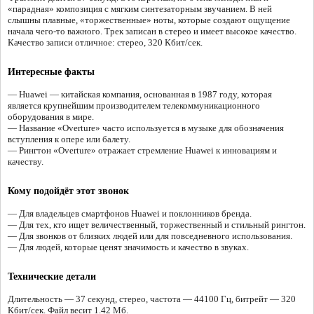
«парадная» композиция с мягким синтезаторным звучанием. В ней
слышны плавные, «торжественные» ноты, которые создают ощущение
начала чего-то важного. Трек записан в стерео и имеет высокое качество.
Качество записи отличное: стерео, 320 Кбит/сек.
Интересные факты
— Huawei — китайская компания, основанная в 1987 году, которая
является крупнейшим производителем телекоммуникационного
оборудования в мире.
— Название «Overture» часто используется в музыке для обозначения
вступления к опере или балету.
— Рингтон «Overture» отражает стремление Huawei к инновациям и
качеству.
Кому подойдёт этот звонок
— Для владельцев смартфонов Huawei и поклонников бренда.
— Для тех, кто ищет величественный, торжественный и стильный рингтон.
— Для звонков от близких людей или для повседневного использования.
— Для людей, которые ценят значимость и качество в звуках.
Технические детали
Длительность — 37 секунд, стерео, частота — 44100 Гц, битрейт — 320
Кбит/сек. Файл весит 1.42 Мб.