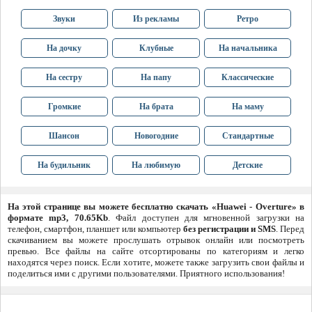
Звуки
Из рекламы
Ретро
На дочку
Клубные
На начальника
На сестру
На папу
Классические
Громкие
На брата
На маму
Шансон
Новогодние
Стандартные
На будильник
На любимую
Детские
На этой странице вы можете бесплатно скачать «Huawei - Overture» в
формате mp3, 70.65Kb
. Файл доступен для мгновенной загрузки на
телефон, смартфон, планшет или компьютер
без регистрации и SMS
. Перед
скачиванием вы можете прослушать отрывок онлайн или посмотреть
превью. Все файлы на сайте отсортированы по категориям и легко
находятся через поиск. Если хотите, можете также загрузить свои файлы и
поделиться ими с другими пользователями. Приятного использования!