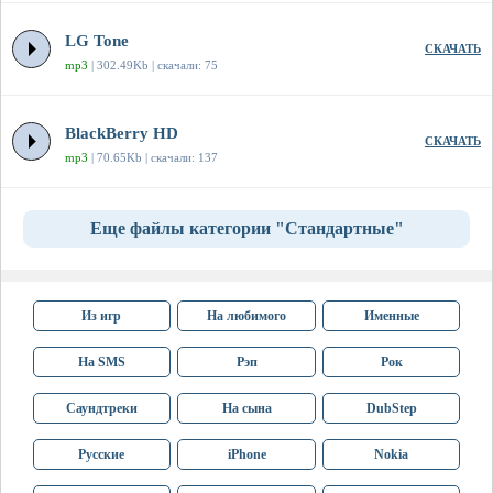
LG Tone
СКАЧАТЬ
mp3
| 302.49Kb | скачали: 75
BlackBerry HD
СКАЧАТЬ
mp3
| 70.65Kb | скачали: 137
Еще файлы категории "Стандартные"
Из игр
На любимого
Именные
На SMS
Рэп
Рок
Саундтреки
На сына
DubStep
Русские
iPhone
Nokia