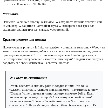
Длительность — 17 секунд, стерео, частота — 48000 Гц, битрейт — 320
Кбит/сек. Файл весит 700.87 Кб.
Установка
Нажмите на синюю кнопку «Скачать» → сохраните файл на телефон или
компьютер → зайдите в настройки звука → выберите этот трек для
входящих звонков или для сигнала уведомлений.
Краткое резюме для поиска
Ищете скачать рингтон Infinix на телефон, установить мелодию «Wood» на
звонок или просто хотите добавить в свою жизнь немного тепла, уюта и
природного звучания? Этот рингтон — идеальный выбор для всех, кто
ценит простые, натуральные и качественные звуки! Каждый звонок будет
радовать вас своей лёгкостью и естественностью.
📌 Совет по скачиванию
Чтобы бесплатно скачать файл Мелодия Infinix - Wood на
телефон, смартфон, планшет или компьютер - нажмите на кнопку
"Скачать" синего цвета, и начнется загрузка этого файла. Если
ничего не происходит, попробуйте кликнуть правой кнопкой
мыши на кнопке "Скачать" и выберите пункт "Сохранить по
ссылке как...". Файл Мелодия Infinix - Wood был скачан уже 515