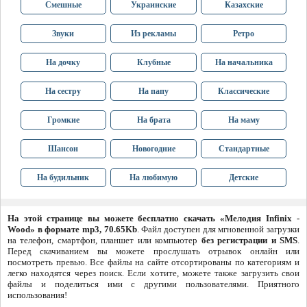
Смешные
Украинские
Казахские
Звуки
Из рекламы
Ретро
На дочку
Клубные
На начальника
На сестру
На папу
Классические
Громкие
На брата
На маму
Шансон
Новогодние
Стандартные
На будильник
На любимую
Детские
На этой странице вы можете бесплатно скачать «Мелодия Infinix -
Wood» в формате mp3, 70.65Kb
. Файл доступен для мгновенной загрузки
на телефон, смартфон, планшет или компьютер
без регистрации и SMS
.
Перед скачиванием вы можете прослушать отрывок онлайн или
посмотреть превью. Все файлы на сайте отсортированы по категориям и
легко находятся через поиск. Если хотите, можете также загрузить свои
файлы и поделиться ими с другими пользователями. Приятного
использования!