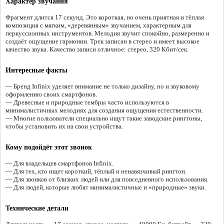
Характер звучания
Фрагмент длится 17 секунд. Это короткая, но очень приятная и тёплая
композиция с мягким, «деревянным» звучанием, характерным для
перкуссионных инструментов. Мелодия звучит спокойно, размеренно и
создаёт ощущение гармонии. Трек записан в стерео и имеет высокое
качество звука. Качество записи отличное: стерео, 320 Кбит/сек.
Интересные факты
— Бренд Infinix уделяет внимание не только дизайну, но и звуковому
оформлению своих смартфонов.
— Древесные и природные тембры часто используются в
минималистичных мелодиях для создания ощущения естественности.
— Многие пользователи специально ищут такие заводские рингтоны,
чтобы установить их на свои устройства.
Кому подойдёт этот звонок
— Для владельцев смартфонов Infinix.
— Для тех, кто ищет короткий, тёплый и ненавязчивый рингтон.
— Для звонков от близких людей или для повседневного использования.
— Для людей, которые любят минималистичные и «природные» звуки.
Технические детали