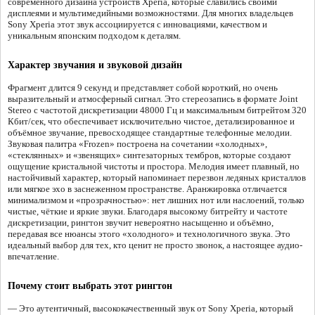
современного дизайна устройств Xperia, которые славились своими
дисплеями и мультимедийными возможностями. Для многих владельцев
Sony Xperia этот звук ассоциируется с инновациями, качеством и
уникальным японским подходом к деталям.
Характер звучания и звуковой дизайн
Фрагмент длится 9 секунд и представляет собой короткий, но очень
выразительный и атмосферный сигнал. Это стереозапись в формате Joint
Stereo с частотой дискретизации 48000 Гц и максимальным битрейтом 320
Кбит/сек, что обеспечивает исключительно чистое, детализированное и
объёмное звучание, превосходящее стандартные телефонные мелодии.
Звуковая палитра «Frozen» построена на сочетании «холодных»,
«стеклянных» и «звенящих» синтезаторных тембров, которые создают
ощущение кристальной чистоты и простора. Мелодия имеет плавный, но
настойчивый характер, который напоминает перезвон ледяных кристаллов
или мягкое эхо в заснеженном пространстве. Аранжировка отличается
минимализмом и «прозрачностью»: нет лишних нот или наслоений, только
чистые, чёткие и яркие звуки. Благодаря высокому битрейту и частоте
дискретизации, рингтон звучит невероятно насыщенно и объёмно,
передавая все нюансы этого «холодного» и технологичного звука. Это
идеальный выбор для тех, кто ценит не просто звонок, а настоящее аудио-
впечатление.
Почему стоит выбрать этот рингтон
— Это аутентичный, высококачественный звук от Sony Xperia, который