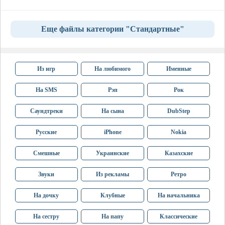
Еще файлы категории "Стандартные"
Из игр
На любимого
Именные
На SMS
Рэп
Рок
Саундтреки
На сына
DubStep
Русские
iPhone
Nokia
Смешные
Украинские
Казахские
Звуки
Из рекламы
Ретро
На дочку
Клубные
На начальника
На сестру
На папу
Классические