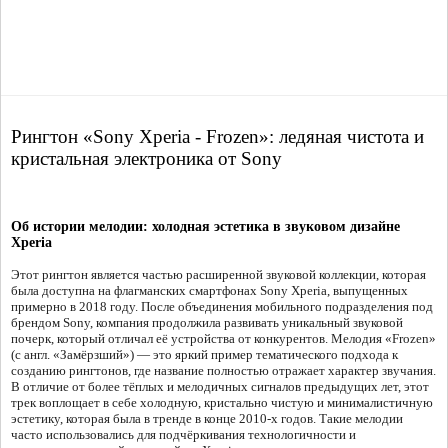
Рингтон «Sony Xperia - Frozen»: ледяная чистота и
кристальная электроника от Sony
Об истории мелодии: холодная эстетика в звуковом дизайне
Xperia
Этот рингтон является частью расширенной звуковой коллекции, которая
была доступна на флагманских смартфонах Sony Xperia, выпущенных
примерно в 2018 году. После объединения мобильного подразделения под
брендом Sony, компания продолжила развивать уникальный звуковой
почерк, который отличал её устройства от конкурентов. Мелодия «Frozen»
(с англ. «Замёрзший») — это яркий пример тематического подхода к
созданию рингтонов, где название полностью отражает характер звучания.
В отличие от более тёплых и мелодичных сигналов предыдущих лет, этот
трек воплощает в себе холодную, кристально чистую и минималистичную
эстетику, которая была в тренде в конце 2010-х годов. Такие мелодии
часто использовались для подчёркивания технологичности и