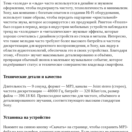
Тема «холода» и «льда» часто используется в дизайне и звуковом
оформлении, чтобы подчеркнуть чистоту, технологичность и минимализм.
Sony, как компания с богатым опытом в создании Hi-Fi оборудования,
использует такие образы, чтобы передать ощущение «кристальной»
чистоты звука, которое ассоциируется с их продукцией. Рингтон «Frozen»
был создан в период, когда в индустрии мобильных устройств наблюдался
тренд на «холодные» и «металлические» звуковые эффекты, которые
хорошо сочетались с дизайном устройств из стекла и металла. Интересно,
что такие мелодии часто требуют более высокого битрейта и частоты
дискретизации для корректного воспроизведения, и Sony, как лидер в
области аудиотехнологий, обеспечила это в своих устройствах. Благодаря
этому, «Frozen» звучит максимально детализированно и объёмно,
превращая обычный звонок в маленькое музыкальное событие, которое
подчёркивает статус и техническое совершенство владельца смартфона.
Технические детали и качество
Длительность — 9 секунд, формат — MP3, каналы — Joint stereo (стерео),
частота дискретизации — 48000 Гц, битрейт — 320 Кбит/сек, размер
файла — 396.18 Кб. Превосходное качество для чистого, объёмного и
детализированного звучания, соответствующего высоким стандартам
Sony.
Установка на устройство
Нажмите на синюю кнопку «Скачать» на странице, чтобы сохранить MP3-
файл на ваш телефон, планшет или компьютер. Если загрузка не начинается