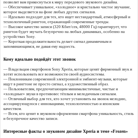
позволит вам прикоснуться к миру передового звукового дизайна.
— Обеспечивает уникальное, «холодное» и кристально чистое звучание,
которое выделяется на фоне любых других сигналов.
— Идеально подходит для тех, кто ищет нестандартный, атмосферный и
технологичный рингтон, отражающий современные тренды.
— Высокое качество записи (320 Кбит/сек, 48000 Гц) гарантирует, что
рингтон будет звучать безупречно на любых динамиках, особенно на
устройствах Sony.
— Короткая продолжительность делает сигнал динамичным и
запоминающимся, не давая ему надоесть.
Кому идеально подойдёт этот звонок
— Владельцам смартфонов Sony Xperia, которые ценят фирменный звук и
хотят использовать все возможности своей аудиосистемы.
— Поклонникам современной электронной и эмбиент-музыки, которые
ищут в рингтоне не просто сигнал, а художественный образ.
— Пользователям, предпочитающим минималистичные, чистые и
«холодные» звуки в противовес тёплым и мелодичным сигналам.
— Отличный выбор для тех, кто хочет установить на звонок мелодию,
ассоциирующуюся с инновациями, технологичностью и японским
качеством.
— Всем, кто ценит в звуковом оформлении смартфона уникальность, стиль
и безупречное качество записи.
Интересные факты о звуковом дизайне Xperia и теме «Frozen»