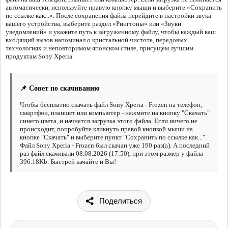
автоматически, используйте правую кнопку мыши и выберите «Сохранить
по ссылке как...». После сохранения файла перейдите в настройки звука
вашего устройства, выберите раздел «Рингтоны» или «Звуки
уведомлений» и укажите путь к загруженному файлу, чтобы каждый ваш
входящий вызов напоминал о кристальной чистоте, передовых
технологиях и неповторимом японском стиле, присущем лучшим
продуктам Sony Xperia.
📌 Совет по скачиванию
Чтобы бесплатно скачать файл Sony Xperia - Frozen на телефон,
смартфон, планшет или компьютер - нажмите на кнопку "Скачать"
синего цвета, и начнется загрузка этого файла. Если ничего не
происходит, попробуйте кликнуть правой кнопкой мыши на
кнопке "Скачать" и выберите пункт "Сохранить по ссылке как...".
Файл Sony Xperia - Frozen был скачан уже 190 раз(а). А последний
раз файл скачивали 08.08.2026 (17:50), при этом размер у файла
396.18Kb. Быстрей качайте и Вы!
Поделиться