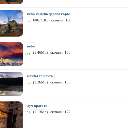
небо камень дерево горы
jpg
| 696.71Kb | скачали: 150
небо
jpg
| (1.46Mb) | скачали: 166
мечты сбылись
jpg
| (1.26Mb) | скачали: 136
луч красота
jpg
| (1.13Mb) | скачали: 177