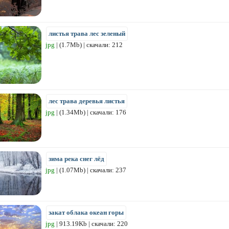
листья трава лес зеленый
jpg
| (1.7Mb) | скачали: 212
лес трава деревья листья
jpg
| (1.34Mb) | скачали: 176
зима река снег лёд
jpg
| (1.07Mb) | скачали: 237
закат облака океан горы
jpg
| 913.19Kb | скачали: 220