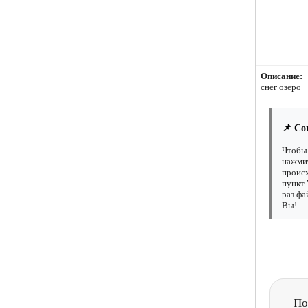
Описание:
снег озеро
📌 Со
Чтобы 
нажмит
происх
пункт 
раз фа
Вы!
По