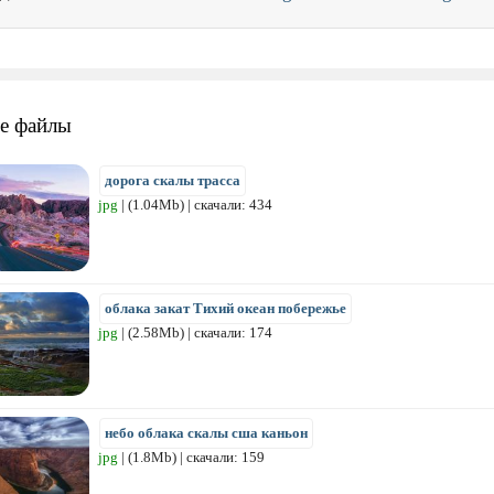
е файлы
дорога скалы трасса
jpg
| (1.04Mb) | скачали: 434
облака закат Тихий океан побережье
jpg
| (2.58Mb) | скачали: 174
небо облака скалы сша каньон
jpg
| (1.8Mb) | скачали: 159