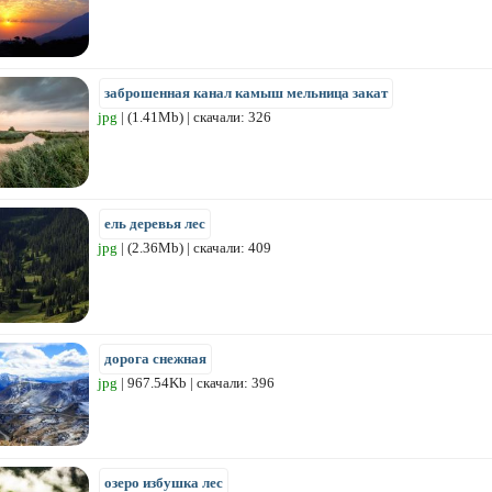
заброшенная канал камыш мельница закат
jpg
| (1.41Mb) | скачали: 326
ель деревья лес
jpg
| (2.36Mb) | скачали: 409
дорога снежная
jpg
| 967.54Kb | скачали: 396
озеро избушка лес