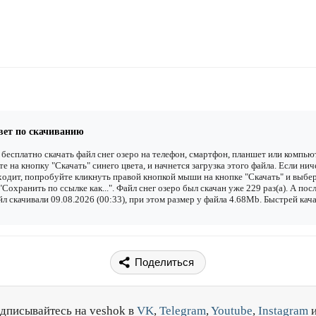
вет по скачиванию
бесплатно скачать файл снег озеро на телефон, смартфон, планшет или компьют
е на кнопку "Скачать" синего цвета, и начнется загрузка этого файла. Если нич
одит, попробуйте кликнуть правой кнопкой мыши на кнопке "Скачать" и выбе
"Сохранить по ссылке как...". Файл снег озеро был скачан уже 229 раз(а). А по
йл скачивали 09.08.2026 (00:33), при этом размер у файла 4.68Mb. Быстрей кач
Поделиться
дписывайтесь на veshok в
VK
,
Telegram
,
Youtube
,
Instagram