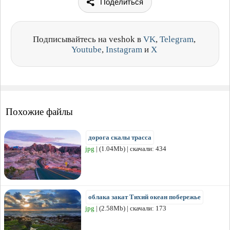
Поделиться
Подписывайтесь на veshok в
VK
,
Telegram
,
Youtube
,
Instagram
и
X
Похожие файлы
дорога скалы трасса
jpg
| (1.04Mb) | скачали: 434
облака закат Тихий океан побережье
jpg
| (2.58Mb) | скачали: 173