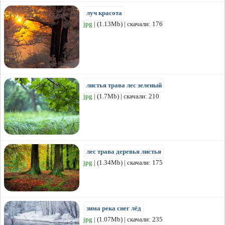
луч красота
jpg
| (1.13Mb) | скачали: 176
листья трава лес зеленый
jpg
| (1.7Mb) | скачали: 210
лес трава деревья листья
jpg
| (1.34Mb) | скачали: 175
зима река снег лёд
jpg
| (1.07Mb) | скачали: 235