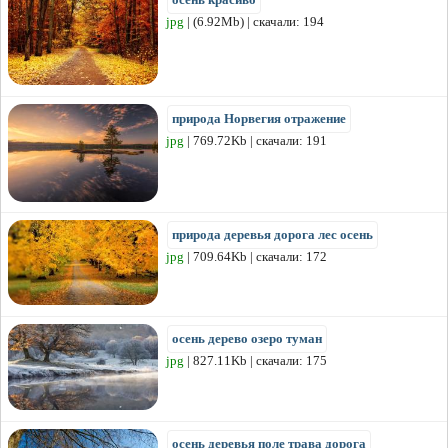
jpg
| (6.92Mb) | скачали: 194
природа Норвегия отражение
jpg
| 769.72Kb | скачали: 191
природа деревья дорога лес осень
jpg
| 709.64Kb | скачали: 172
осень дерево озеро туман
jpg
| 827.11Kb | скачали: 175
осень деревья поле трава дорога