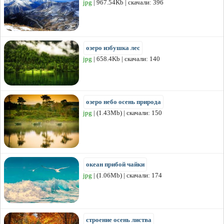
jpg
| 967.54Kb | скачали: 396
озеро избушка лес
jpg
| 658.4Kb | скачали: 140
озеро небо осень природа
jpg
| (1.43Mb) | скачали: 150
океан прибой чайки
jpg
| (1.06Mb) | скачали: 174
строение осень листва