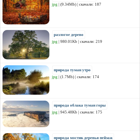
jpg
| (9.34Mb) | скачали: 187
разлогое дерево
jpg
| 980.01Kb | скачали: 219
природа туман утро
jpg
| (1.7Mb) | скачали: 174
природа облака туман горы
jpg
| 945.48Kb | скачали: 175
природа мостик деревья пейзаж