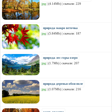
jpg
| (4.14Mb) | скачали: 229
природа макро веточка
jpg
| (5.84Mb) | скачали: 187
природа лес горы озеро
jpg
| (1.7Mb) | скачали: 207
природа деревья обои поле
jpg
| (1.07Mb) | скачали: 216
осень красиво