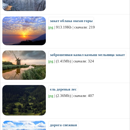
закат облака океан горы
jpg
| 913.19Kb | скачали: 219
заброшенная канал камыш мельница закат
jpg
| (1.41Mb) | скачали: 324
ель деревья лес
jpg
| (2.36Mb) | скачали: 407
дорога снежная