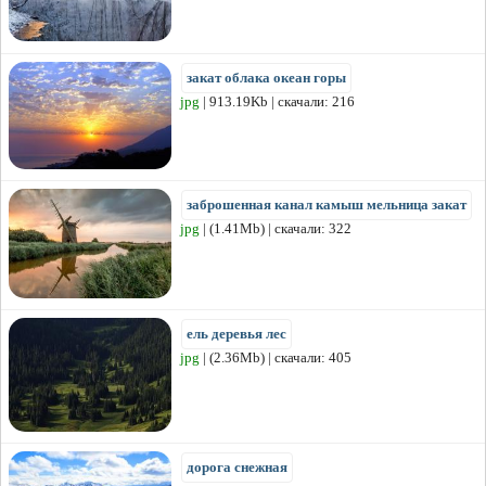
закат облака океан горы
jpg
| 913.19Kb | скачали: 216
заброшенная канал камыш мельница закат
jpg
| (1.41Mb) | скачали: 322
ель деревья лес
jpg
| (2.36Mb) | скачали: 405
дорога снежная