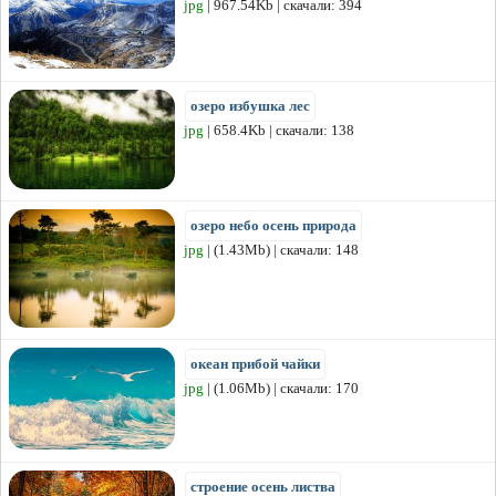
jpg
| 967.54Kb | скачали: 394
озеро избушка лес
jpg
| 658.4Kb | скачали: 138
озеро небо осень природа
jpg
| (1.43Mb) | скачали: 148
океан прибой чайки
jpg
| (1.06Mb) | скачали: 170
строение осень листва