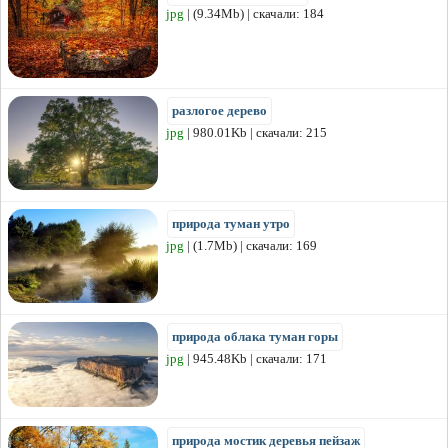
jpg
| (9.34Mb) | скачали: 184
разлогое дерево
jpg
| 980.01Kb | скачали: 215
природа туман утро
jpg
| (1.7Mb) | скачали: 169
природа облака туман горы
jpg
| 945.48Kb | скачали: 171
природа мостик деревья пейзаж