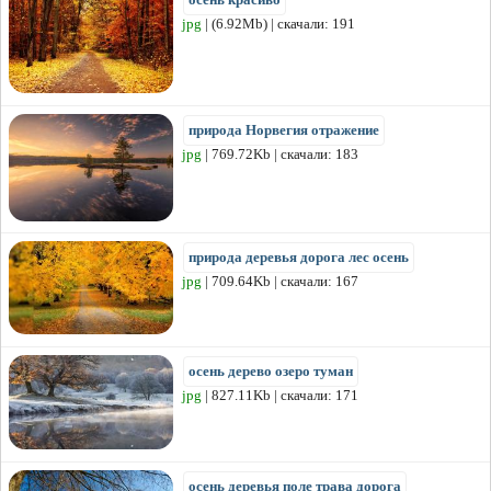
jpg
| (6.92Mb) | скачали: 191
природа Норвегия отражение
jpg
| 769.72Kb | скачали: 183
природа деревья дорога лес осень
jpg
| 709.64Kb | скачали: 167
осень дерево озеро туман
jpg
| 827.11Kb | скачали: 171
осень деревья поле трава дорога