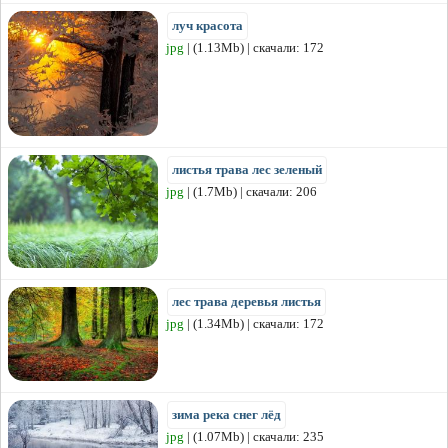
луч красота
jpg
| (1.13Mb) | скачали: 172
листья трава лес зеленый
jpg
| (1.7Mb) | скачали: 206
лес трава деревья листья
jpg
| (1.34Mb) | скачали: 172
зима река снег лёд
jpg
| (1.07Mb) | скачали: 235