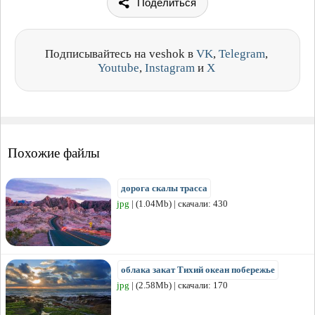
Поделиться
Подписывайтесь на veshok в
VK
,
Telegram
,
Youtube
,
Instagram
и
X
Похожие файлы
дорога скалы трасса
jpg
| (1.04Mb) | скачали: 430
облака закат Тихий океан побережье
jpg
| (2.58Mb) | скачали: 170