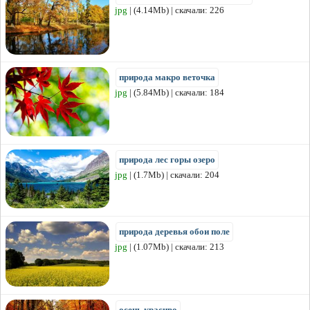
jpg
| (4.14Mb) | скачали: 226
природа макро веточка
jpg
| (5.84Mb) | скачали: 184
природа лес горы озеро
jpg
| (1.7Mb) | скачали: 204
природа деревья обои поле
jpg
| (1.07Mb) | скачали: 213
осень красиво