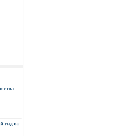
чества
й гид от