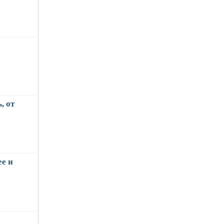
, от
е и