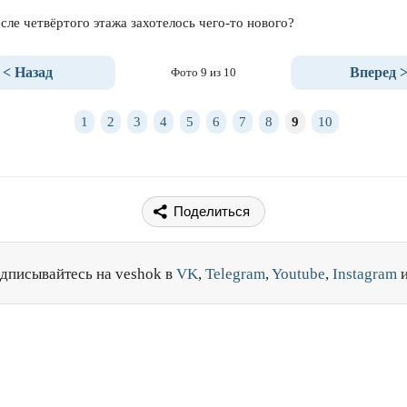
сле четвёртого этажа захотелось чего-то нового?
< Назад
Вперед 
Фото 9 из 10
1
2
3
4
5
6
7
8
9
10
Поделиться
дписывайтесь на veshok в
VK
,
Telegram
,
Youtube
,
Instagram