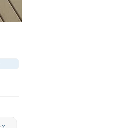
>
и
X