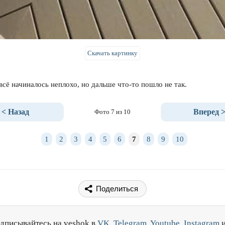
Скачать картинку
всё начиналось неплохо, но дальше что-то пошло не так.
< Назад
Вперед 
Фото 7 из 10
1
2
3
4
5
6
7
8
9
10
Поделиться
дписывайтесь на veshok в
VK
,
Telegram
,
Youtube
,
Instagram