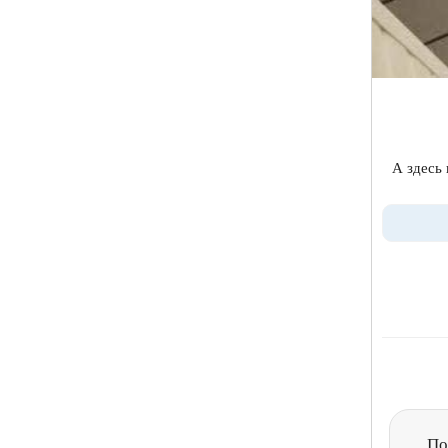
А здесь 
По