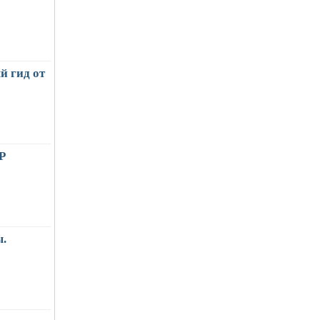
й гид от
Р
.