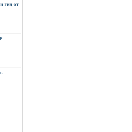
й гид от
Р
.