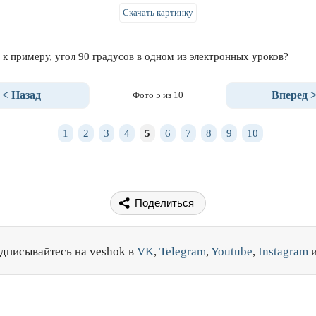
Скачать картинку
 к примеру, угол 90 градусов в одном из электронных уроков?
< Назад
Вперед 
Фото 5 из 10
1
2
3
4
5
6
7
8
9
10
Поделиться
дписывайтесь на veshok в
VK
,
Telegram
,
Youtube
,
Instagram