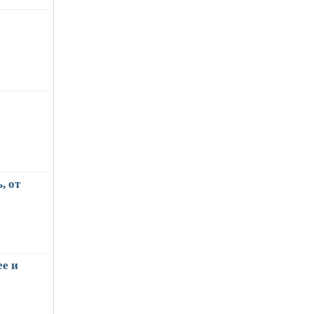
, от
е и