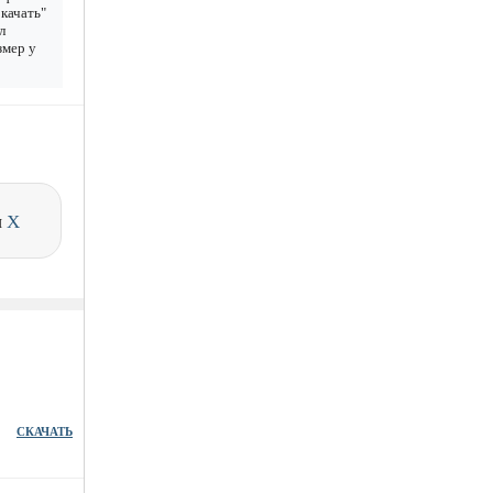
качать"
л
змер у
и
X
СКАЧАТЬ