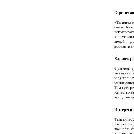
О рингтон
«Ты ангел м
самых близ
испытываем
запоминающ
людей — де
добавить в 
Характер
Фрагмент д
вызывает т
задушевных
минималист
Темп умере
Качество з
эмоциональ
Интересн
Тематическ
которые хо
важность с
запоминает