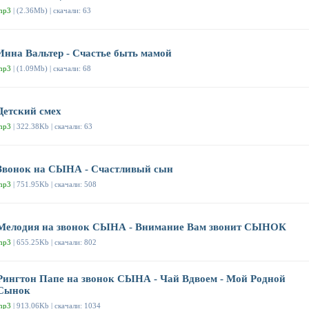
mp3
| (2.36Mb) | скачали: 63
Инна Вальтер - Счастье быть мамой
mp3
| (1.09Mb) | скачали: 68
Детский смех
mp3
| 322.38Kb | скачали: 63
Звонок на СЫНА - Счастливый сын
mp3
| 751.95Kb | скачали: 508
Мелодия на звонок СЫНА - Внимание Вам звонит СЫНОК
mp3
| 655.25Kb | скачали: 802
Рингтон Папе на звонок СЫНА - Чай Вдвоем - Мой Родной
Сынок
mp3
| 913.06Kb | скачали: 1034