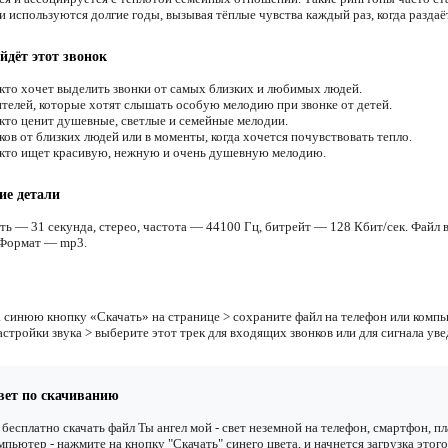
 используются долгие годы, вызывая тёплые чувства каждый раз, когда раздаёт
йдёт этот звонок
 кто хочет выделить звонки от самых близких и любимых людей.
телей, которые хотят слышать особую мелодию при звонке от детей.
 кто ценит душевные, светлые и семейные мелодии.
ов от близких людей или в моменты, когда хочется почувствовать тепло.
 кто ищет красивую, нежную и очень душевную мелодию.
ие детали
ть — 31 секунда, стерео, частота — 44100 Гц, битрейт — 128 Кбит/сек. Файл 
 Формат — mp3.
 синюю кнопку «Скачать» на странице > сохраните файл на телефон или компь
астройки звука > выберите этот трек для входящих звонков или для сигнала ув
вет по скачиванию
бесплатно скачать файл Ты ангел мой - свет неземной на телефон, смартфон, п
мпьютер - нажмите на кнопку "Скачать" синего цвета, и начнется загрузка этого