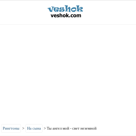
>
Рингтоны
>
На сына
>
Ты ангел мой - свет неземной