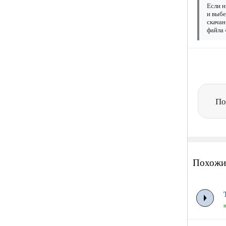
Если н
и выбе
скачан
файла 
По
Похожи