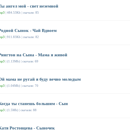
Ты ангел мой - свет неземной
mp3
| 484.53Kb | скачали: 85
Родной Сынок - Чай Вдвоем
mp3
| 911.83Kb | скачали: 82
Рингтон на Сына - Мама я живой
mp3
| (1.13Mb) | скачали: 69
Ой мама не ругай я буду вечно молодым
mp3
| (1.04Mb) | скачали: 70
Когда ты станешь большим - Сын
mp3
| (1.5Mb) | скачали: 88
Катя Ростовцева - Сыночек