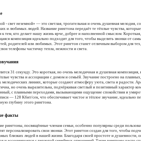
е
ой - свет неземной» — это светлая, трогательная и очень душевная мелодия, с
ких и любимых людей. Название рингтона передаёт те тёплые чувства, которы
 к тем, кто делает нашу жизнь ярче, добрее и наполненной смыслом. Короткая,
аяся композиция идеально подходит для того, чтобы выделить звонки от сам
тей, родителей или любимых. Этот рингтон станет отличным выбором для тех,
свои телефоны частичку тепла, нежности и света.
 звучания
лится 31 секунду. Это короткая, но очень мелодичная и душевная композиция, 
ёплые чувства и ассоциации с домом и семьёй. Звучание построено на плавных
 мелодических линиях, которые создают атмосферу уюта, света и радости. А
ична, но очень выразительна, подчёркивая светлый и позитивный характер ко
нный, с плавными переходами, вызывающими ощущение спокойствия и умиро
аписи — 128 Кбит/сек, что обеспечивает чистое и тёплое звучание, идеально 
ную глубину этого рингтона.
ые факты
ие рингтоны, посвящённые членам семьи, особенно популярны среди пользова
тят персонализировать свои звонки. Этот рингтон создан для того, чтобы подч
амых близких людей в нашей жизни. Благодаря своей простоте и душевности, 
ся и ассоциируется с теплотой семейных отношений. Такие рингтоны часто ст