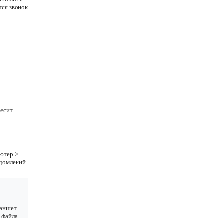
ся звонок.
весит
ютер >
едомлений.
ланшет
 файла.