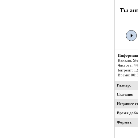
Ты анг
Информаци
Каналы: Ste
Частота: 4
Битрейт:
12
Время: 00:
Размер:
Скачано:
Недавнее с
Время доба
Формат: