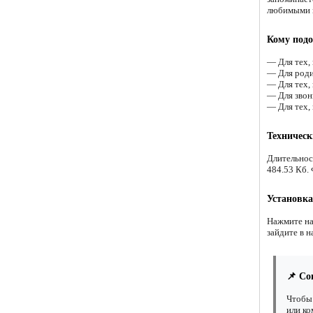
любимыми и
Кому подо
— Для тех,
— Для роди
— Для тех,
— Для звонк
— Для тех,
Техническ
Длительнос
484.53 Кб.
Установка
Нажмите на
зайдите в н
📌 Со
Чтобы 
или ко