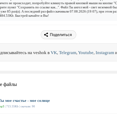
ичего не происходит, попробуйте кликнуть правой кнопкой мыши на кнопке "С
рите пункт "Сохранить по ссылке как...". Файл Ты ангел мой - свет неземной бы
 уже 85 раз(а). А последний раз файл скачивали 07.08.2026 (19:07), при этом ра
484.53Kb. Быстрей качайте и Вы!
Поделиться
дписывайтесь на veshok в
VK
,
Telegram
,
Youtube
,
Instagram
е файлы
Ты мое счастье - мое солнце
mp3
| 715.55Kb | скачали: 90