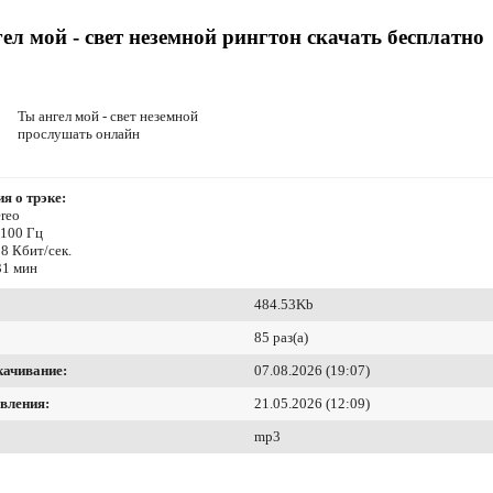
ел мой - свет неземной рингтон скачать бесплатно
Ты ангел мой - свет неземной
прослушать онлайн
я о трэке:
reo
4100 Гц
8 Кбит/сек.
31 мин
484.53Kb
85 раз(а)
качивание:
07.08.2026 (19:07)
вления:
21.05.2026 (12:09)
mp3