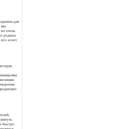
озданная для
е мы
 но очень
ых родных
 кто хочет
которая
,
ранжировка
мпозиции.
творения.
передающее
телей,
еркнуть
он быстро
ановятся