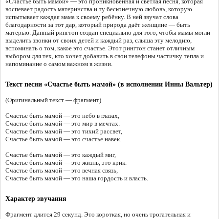
«Счастье быть мамой» — это проникновенная и светлая песня, которая
воспевает радость материнства и ту бесконечную любовь, которую
испытывает каждая мама к своему ребёнку. В ней звучат слова
благодарности за тот дар, который природа даёт женщине — быть
матерью. Данный рингтон создан специально для того, чтобы мамы могли
выделить звонки от своих детей и каждый раз, слыша эту мелодию,
вспоминать о том, какое это счастье. Этот рингтон станет отличным
выбором для тех, кто хочет добавить в свои телефоны частичку тепла и
напоминание о самом важном в жизни.
Текст песни «Счастье быть мамой» (в исполнении Инны Вальтер)
(Оригинальный текст — фрагмент)
Счастье быть мамой — это небо в глазах,
Счастье быть мамой — это мир в мечтах.
Счастье быть мамой — это тихий рассвет,
Счастье быть мамой — это счастье навек.
Счастье быть мамой — это каждый миг,
Счастье быть мамой — это жизнь, это крик.
Счастье быть мамой — это вечная связь,
Счастье быть мамой — это наша гордость и власть.
Характер звучания
Фрагмент длится 29 секунд. Это короткая, но очень трогательная и