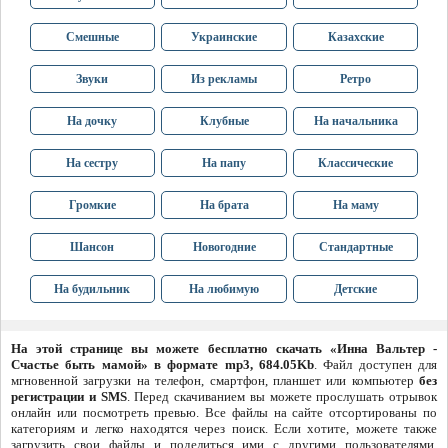
Смешные
Украинские
Казахские
Звуки
Из рекламы
Ретро
На дочку
Клубные
На начальника
На сестру
На папу
Классические
Громкие
На брата
На маму
Шансон
Новогодние
Стандартные
На будильник
На любимую
Детские
На этой странице вы можете бесплатно скачать «Инна Вальтер -
Счастье быть мамой» в формате mp3, 684.05Kb
. Файл доступен для
мгновенной загрузки на телефон, смартфон, планшет или компьютер
без
регистрации и SMS
. Перед скачиванием вы можете прослушать отрывок
онлайн или посмотреть превью. Все файлы на сайте отсортированы по
категориям и легко находятся через поиск. Если хотите, можете также
загрузить свои файлы и поделиться ими с другими пользователями.