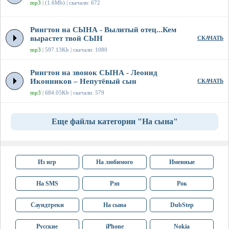
mp3
| (1.6Mb) | скачали: 672
Рингтон на СЫНА - Вылитый отец...Кем
вырастет твой СЫН
СКАЧАТЬ
mp3
| 597.13Kb | скачали: 1080
Рингтон на звонок СЫНА - Леонид
Иконников – Непутёвый сын
СКАЧАТЬ
mp3
| 684.05Kb | скачали: 579
Еще файлы категории "На сына"
Из игр
На любимого
Именные
На SMS
Рэп
Рок
Саундтреки
На сына
DubStep
Русские
iPhone
Nokia