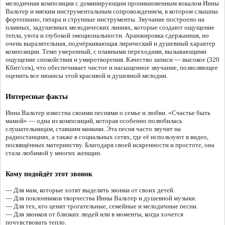
мелодичная композиция с доминирующим проникновенным вокалом Инны
Вальтер и мягким инструментальным сопровождением, в котором слышны
фортепиано, гитара и струнные инструменты. Звучание построено на
плавных, задушевных мелодических линиях, которые создают ощущение
тепла, уюта и глубокой эмоциональности. Аранжировка сдержанная, но
очень выразительная, подчёркивающая лирический и душевный характер
композиции. Темп умеренный, с плавными переходами, вызывающими
ощущение спокойствия и умиротворения. Качество записи — высокое (320
Кбит/сек), что обеспечивает чистое и насыщенное звучание, позволяющее
оценить все нюансы этой красивой и душевной мелодии.
Интересные факты
Инна Вальтер известна своими песнями о семье и любви. «Счастье быть
мамой» — одна из композиций, которая особенно полюбилась
слушательницам, ставшим мамами. Эта песня часто звучит на
радиостанциях, а также в социальных сетях, где её используют в видео,
посвящённых материнству. Благодаря своей искренности и простоте, она
стала любимой у многих женщин.
Кому подойдёт этот звонок
— Для мам, которые хотят выделить звонки от своих детей.
— Для поклонников творчества Инны Вальтер и душевной музыки.
— Для тех, кто ценит трогательные, семейные и мелодичные песни.
— Для звонков от близких людей или в моменты, когда хочется
почувствовать тепло.