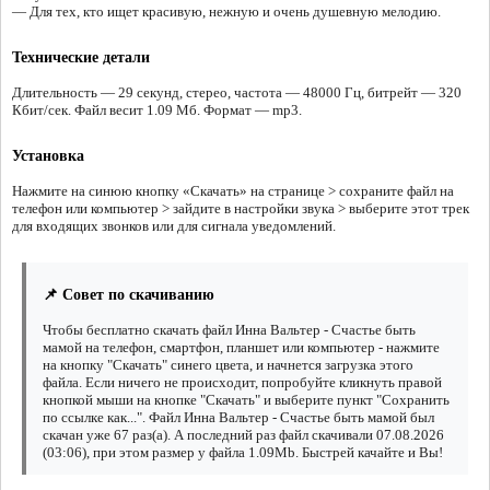
— Для тех, кто ищет красивую, нежную и очень душевную мелодию.
Технические детали
Длительность — 29 секунд, стерео, частота — 48000 Гц, битрейт — 320
Кбит/сек. Файл весит 1.09 Мб. Формат — mp3.
Установка
Нажмите на синюю кнопку «Скачать» на странице > сохраните файл на
телефон или компьютер > зайдите в настройки звука > выберите этот трек
для входящих звонков или для сигнала уведомлений.
📌 Совет по скачиванию
Чтобы бесплатно скачать файл Инна Вальтер - Счастье быть
мамой на телефон, смартфон, планшет или компьютер - нажмите
на кнопку "Скачать" синего цвета, и начнется загрузка этого
файла. Если ничего не происходит, попробуйте кликнуть правой
кнопкой мыши на кнопке "Скачать" и выберите пункт "Сохранить
по ссылке как...". Файл Инна Вальтер - Счастье быть мамой был
скачан уже 67 раз(а). А последний раз файл скачивали 07.08.2026
(03:06), при этом размер у файла 1.09Mb. Быстрей качайте и Вы!