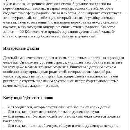
звуки живого, искреннего детского смеха. Звучание построено на
переливающихся, звонких и заразительных голосах детей, которые
создают атмосферу радости, света и счастья. Аранжировка отсутствует —
это натуральный, «живой» звук, который вызывает улыбку и тёплые
чувства. Темп естественный, с плавными переходами между смехом и
паузами, вызывающими ощущение спокойствия и радости. Качество
записи — 56 Кбит/сек, что придаёт звучанию аутентичный «живой»
оттенок, делая его ещё более естественным и душевным.
Интересные факты
Детский смех считается одним из самых приятных и полезных звуков для
человека. Он снижает уровень стресса, улучшает настроение и вызывает
улыбку даже в самые трудные моменты. Рингтоны с детским смехом
особенно популярны среди родителей, которые хотят каждый раз
улыбаться, когда им звонят дети. Благодаря своей уникальности, такой
рингтон не спутать ни с каким другим, и он всегда будет напоминать о
самом важном в жизни — о семье.
Кому подойдёт этот звонок
— Для родителей, которые хотят слышать звонок от своих детей.
— Для тех, кто ценит искренние, живые и душевные звуки.
— Для звонков от близких людей или в моменты, когда хочется поднять
настроение.
— Для тех, кто ищет необычную, тёплую и очень душевную мелодию.