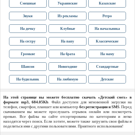
Смешные
Украинские
Казахские
Звуки
Из рекламы
Ретро
На дочку
Клубные
На начальника
На сестру
На папу
Классические
Громкие
На брата
На маму
Шансон
Новогодние
Стандартные
На будильник
На любимую
Детские
На этой странице вы можете бесплатно скачать «Детский смех» в
формате mp3, 684.05Kb
. Файл доступен для мгновенной загрузки на
телефон, смартфон, планшет или компьютер
без регистрации и SMS
. Перед
скачиванием вы можете прослушать отрывок онлайн или посмотреть
превью. Все файлы на сайте отсортированы по категориям и легко
находятся через поиск. Если хотите, можете также загрузить свои файлы и
поделиться ими с другими пользователями. Приятного использования!