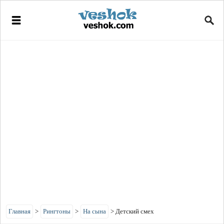
Главная
>
Рингтоны
>
На сына
>
Детский смех