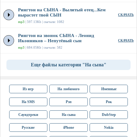
Рингтон на СЫНА - Вылитый отец...Кем
вырастет твой СЫН
СКАЧАТЬ
mp3
| 597.13Kb | скачали: 1082
Рингтон на звонок СЫНА - Леонид
Иконников – Непутёвый сын
СКАЧАТЬ
mp3
| 684.05Kb | скачали: 582
Еще файлы категории "На сына"
Из игр
На любимого
Именные
На SMS
Рэп
Рок
Саундтреки
На сына
DubStep
Русские
iPhone
Nokia