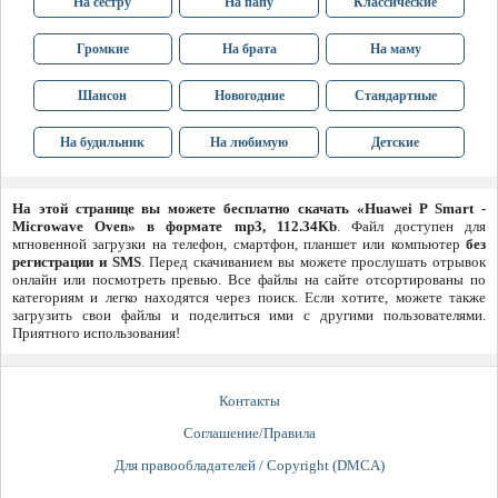
На сестру
На папу
Классические
Громкие
На брата
На маму
Шансон
Новогодние
Стандартные
На будильник
На любимую
Детские
На этой странице вы можете бесплатно скачать «Huawei P Smart -
Microwave Oven» в формате mp3, 112.34Kb
. Файл доступен для
мгновенной загрузки на телефон, смартфон, планшет или компьютер
без
регистрации и SMS
. Перед скачиванием вы можете прослушать отрывок
онлайн или посмотреть превью. Все файлы на сайте отсортированы по
категориям и легко находятся через поиск. Если хотите, можете также
загрузить свои файлы и поделиться ими с другими пользователями.
Приятного использования!
Контакты
Соглашение/Правила
Для правообладателей / Copyright (DMCA)