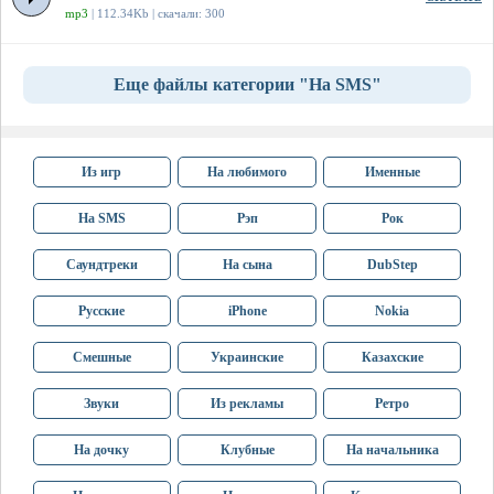
mp3
| 112.34Kb | скачали: 300
Еще файлы категории "На SMS"
Из игр
На любимого
Именные
На SMS
Рэп
Рок
Саундтреки
На сына
DubStep
Русские
iPhone
Nokia
Смешные
Украинские
Казахские
Звуки
Из рекламы
Ретро
На дочку
Клубные
На начальника