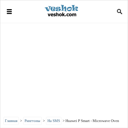
Главная
>
Рингтоны
>
На SMS
>
Huawei P Smart - Microwave Oven