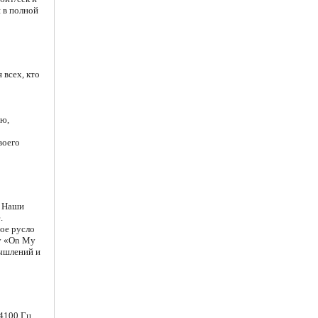
 в полной
 всех, кто
ую,
воего
. Наши
.
ное русло
ку «On My
мышлений и
4100 Гц,