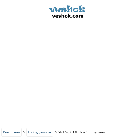
>
Рингтоны
>
На будильник
>
SRTW, COLIN - On my mind