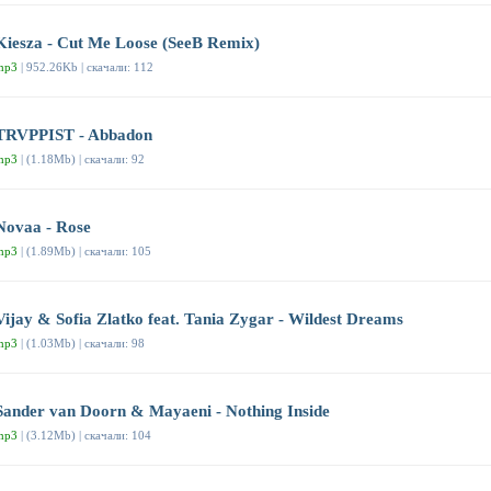
Kiesza - Cut Me Loose (SeeB Remix)
mp3
| 952.26Kb | скачали: 112
TRVPPIST - Abbadon
mp3
| (1.18Mb) | скачали: 92
Novaa - Rose
mp3
| (1.89Mb) | скачали: 105
Vijay & Sofia Zlatko feat. Tania Zygar - Wildest Dreams
mp3
| (1.03Mb) | скачали: 98
Sander van Doorn & Mayaeni - Nothing Inside
mp3
| (3.12Mb) | скачали: 104