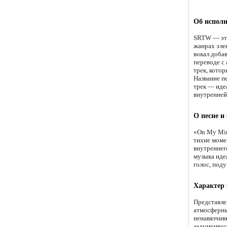
Об исполн
SRTW — это
жанрах эле
вокал доба
переводе с
трек, кото
Название п
трек — идеа
внутренней
О песне и
«On My Min
тихие моме
внутреннег
музыка иде
голос, под
Характер 
Представле
атмосферны
ненавязчив
задумчивос