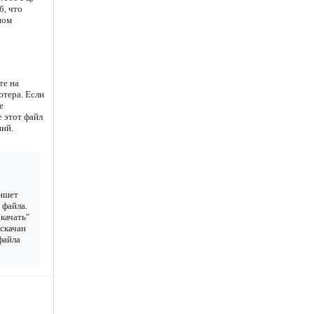
б, что
ном
те на
ютера. Если
е
е этот файл
ний.
аншет
 файла.
качать"
 скачан
 файла