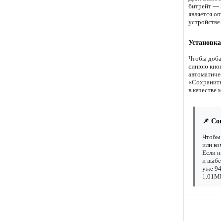
битрейт — 3
является о
устройстве
Установка
Чтобы доба
синюю кноп
автоматиче
«Сохранить 
в качестве 
📌 Со
Чтобы 
или ко
Если н
и выбе
уже 94
1.01Mb