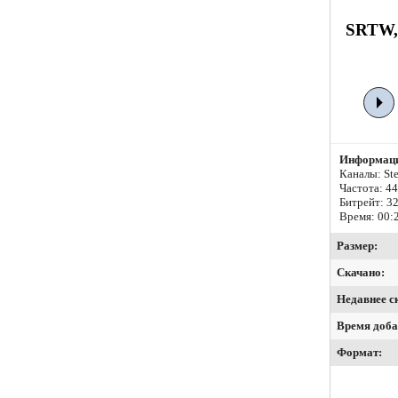
SRTW, 
Информаци
Каналы: Ste
Частота: 4
Битрейт:
32
Время: 00:
Размер:
Скачано:
Недавнее с
Время доба
Формат: