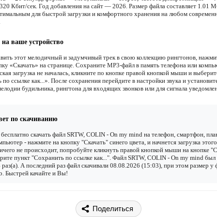
20 Кбит/сек. Год добавления на сайт — 2026. Размер файла составляет 1.01 М
птимальным для быстрой загрузки и комфортного хранения на любом современ
.
 на ваше устройство
вить этот мелодичный и задумчивый трек в свою коллекцию рингтонов, нажми
ку «Скачать» на странице. Сохраните MP3-файл в память телефона или компь
ская загрузка не началась, кликните по кнопке правой кнопкой мыши и выберит
по ссылке как...». После сохранения перейдите в настройки звука и установит
мелодии будильника, рингтона для входящих звонков или для сигнала уведомле
вет по скачиванию
бесплатно скачать файл SRTW, COLIN - On my mind на телефон, смартфон, пл
мпьютер - нажмите на кнопку "Скачать" синего цвета, и начнется загрузка этого
ичего не происходит, попробуйте кликнуть правой кнопкой мыши на кнопке "С
рите пункт "Сохранить по ссылке как...". Файл SRTW, COLIN - On my mind был
 раз(а). А последний раз файл скачивали 08.08.2026 (15:03), при этом размер у
. Быстрей качайте и Вы!
Поделиться