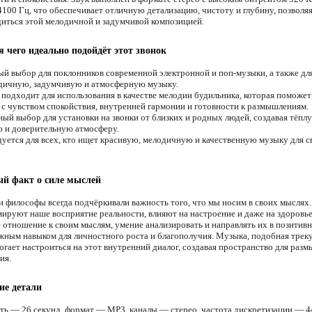
4100 Гц, что обеспечивает отличную детализацию, чистоту и глубину, позволяя
диться этой мелодичной и задумчивой композицией.
я чего идеально подойдёт этот звонок
й выбор для поклонников современной электронной и поп-музыки, а также для
дичную, задумчивую и атмосферную музыку.
подходит для использования в качестве мелодии будильника, которая поможет
 с чувством спокойствия, внутренней гармонии и готовности к размышлениям.
ый выбор для установки на звонки от близких и родных людей, создавая тёпл
 и доверительную атмосферу.
уется для всех, кто ищет красивую, мелодичную и качественную музыку для с
й факт о силе мыслей
и философы всегда подчёркивали важность того, что мы носим в своих мыслях
ируют наше восприятие реальности, влияют на настроение и даже на здоровье
 отношение к своим мыслям, умение анализировать и направлять их в позитив
ажным навыком для личностного роста и благополучия. Музыка, подобная тре
огает настроиться на этот внутренний диалог, создавая пространство для раз
ия.
ие детали
ть — 26 секунд, формат — MP3, каналы — стерео, частота дискретизации — 4