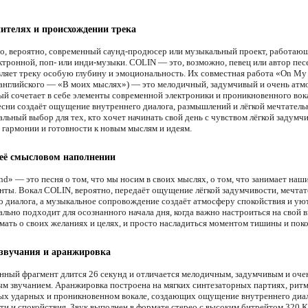
ителях и происхождении трека
, вероятно, современный саунд-продюсер или музыкальный проект, работаю
ктронной, поп- или инди-музыки. COLIN — это, возможно, певец или автор песе
вляет треку особую глубину и эмоциональность. Их совместная работа «On My
 английского — «В моих мыслях») — это мелодичный, задумчивый и очень ат
рый сочетает в себе элементы современной электроники и проникновенного вок
есни создаёт ощущение внутреннего диалога, размышлений и лёгкой мечтатель
льный выбор для тех, кто хочет начинать свой день с чувством лёгкой задумч
 гармонии и готовности к новым мыслям и идеям.
 её смысловом наполнении
d» — это песня о том, что мы носим в своих мыслях, о том, что занимает наш
нты. Вокал COLIN, вероятно, передаёт ощущение лёгкой задумчивости, мечтат
о диалога, а музыкальное сопровождение создаёт атмосферу спокойствия и уют
ально подходит для осознанного начала дня, когда важно настроиться на свой 
умать о своих желаниях и целях, и просто насладиться моментом тишины и поко
звучания и аранжировка
нный фрагмент длится 26 секунд и отличается мелодичным, задумчивым и оче
м звучанием. Аранжировка построена на мягких синтезаторных партиях, рит
ых ударных и проникновенном вокале, создающих ощущение внутреннего диал
ти и спокойствия. Звук выполнен в формате стерео с высоким битрейтом 320 К