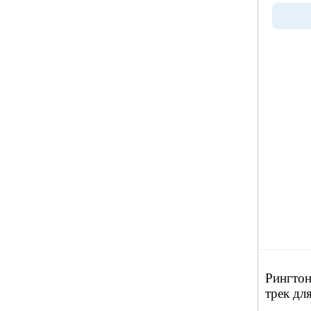
Рингто
трек дл