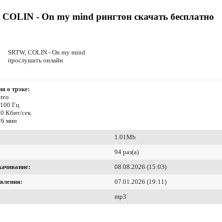
COLIN - On my mind рингтон скачать бесплатно
SRTW, COLIN - On my mind
прослушать онлайн
я о трэке:
reo
4100 Гц
0 Кбит/сек.
26 мин
1.01Mb
94 раз(а)
качивание:
08.08.2026 (15:03)
вления:
07.01.2026 (19:11)
mp3