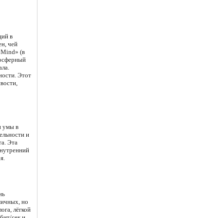
щий в
н, чей
 Mind» (в
мосферный
ала.
ности. Этот
ивости,
и умы в
ельности и
а. Эта
внутренний
я.
нь
мичных, но
ога, лёгкой
бит/сек и