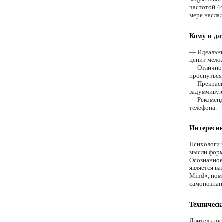
частотой 4
мере насла
Кому и дл
— Идеальны
ценит мело
— Отлично 
проснуться
— Прекрасн
задумчивую
— Рекоменд
телефона.
Интересны
Психологи 
мысли форм
Осознанное
является в
Mind», пом
самопознан
Техническ
Длительнос