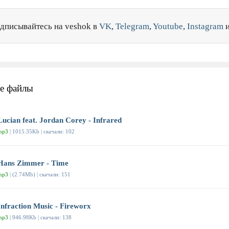
дписывайтесь на veshok в
VK
,
Telegram
,
Youtube
,
Instagram
е файлы
Lucian feat. Jordan Corey - Infrared
mp3
| 1015.35Kb | скачали: 102
Hans Zimmer - Time
mp3
| (2.74Mb) | скачали: 151
Infraction Music - Fireworx
mp3
| 946.98Kb | скачали: 138