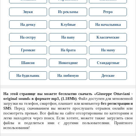
Звуки
Из рекламы
Ретро
На дочку
Клубные
На начальника
На сестру
На папу
Классические
Громкие
На брата
На маму
Шансон
Новогодние
Стандартные
На будильник
На любимую
Детские
На этой странице вы можете бесплатно скачать «Giuseppe Ottaviani -
original sound» в формате mp3, (1.18Mb)
. Файл доступен для мгновенной
загрузки на телефон, смартфон, планшет или компьютер
без регистрации и
SMS
. Перед скачиванием вы можете прослушать отрывок онлайн или
посмотреть превью. Все файлы на сайте отсортированы по категориям и
легко находятся через поиск. Если хотите, можете также загрузить свои
файлы и поделиться ими с другими пользователями. Приятного
использования!