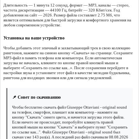
Длительность — 1 минута 12 секунд, формат — MP3, каналы — стерео,
частота дискретизации — 44100 Гц, битрейт — 320 Кбит/сек. Год
добавления на сайт — 2026. Размер файла составляет 2.75 Мб, что
является оптимальным для быстрой загрузки и комфортного хранения на
любом современном устройстве.
Установка на ваше устройство
Чтобы добавить этот эпичный и захватывающий трек в свою коллекцию
рингтонов, нажмите на синюю кнопку «Скачать» на странице. Сохраните
MP3-файл в память телефона или компьютера. Если автоматическая
загрузка не началась, кликните по кнопке правой кнопкой мыши и
выберите «Сохранить по ссылке как...». После сохранения перейдите в
настройки звука и установите этот файл в качестве мелодии будильника,
рингтона для входящих звонков или для сигнала уведомлений.
📌 Совет по скачиванию
Чтобы бесплатно скачать файл Giuseppe Ottaviani - original sound
на телефон, смартфон, планшет или компьютер - нажмите на
кнопку "Скачать" синего цвета, и начнется загрузка этого файла.
Если ничего не происходит, попробуйте кликнуть правой
кнопкой мыши на кнопке "Скачать" и выберите пункт "Сохранить
по ссылке как...". Файл Giuseppe Ottaviani - original sound был
скачан уже 143 раз(а). А последний раз файл скачивали 08.08.2026