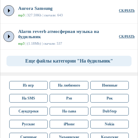
Aurora Samsung
СКАЧАТЬ
mp3
| 327.59Kb | скачали: 643
Alarm reverb атмосферная музыка на
будильник
СКАЧАТЬ
mp3
| (1.18Mb) | скачали: 537
Еще файлы категории "На будильник"
Из игр
На любимого
Именные
На SMS
Рэп
Рок
Саундтреки
На сына
DubStep
Русские
iPhone
Nokia
Смешные
Украинские
Казахские