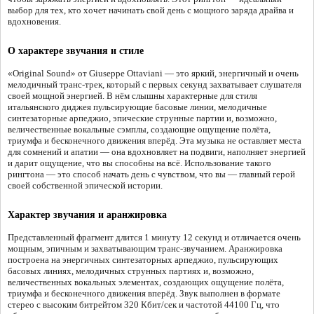
выбор для тех, кто хочет начинать свой день с мощного заряда драйва и
вдохновения.
О характере звучания и стиле
«Original Sound» от Giuseppe Ottaviani — это яркий, энергичный и очень
мелодичный транс-трек, который с первых секунд захватывает слушателя
своей мощной энергией. В нём слышны характерные для стиля
итальянского диджея пульсирующие басовые линии, мелодичные
синтезаторные арпеджио, эпические струнные партии и, возможно,
величественные вокальные сэмплы, создающие ощущение полёта,
триумфа и бесконечного движения вперёд. Эта музыка не оставляет места
для сомнений и апатии — она вдохновляет на подвиги, наполняет энергией
и дарит ощущение, что вы способны на всё. Использование такого
рингтона — это способ начать день с чувством, что вы — главный герой
своей собственной эпической истории.
Характер звучания и аранжировка
Представленный фрагмент длится 1 минуту 12 секунд и отличается очень
мощным, эпичным и захватывающим транс-звучанием. Аранжировка
построена на энергичных синтезаторных арпеджио, пульсирующих
басовых линиях, мелодичных струнных партиях и, возможно,
величественных вокальных элементах, создающих ощущение полёта,
триумфа и бесконечного движения вперёд. Звук выполнен в формате
стерео с высоким битрейтом 320 Кбит/сек и частотой 44100 Гц, что