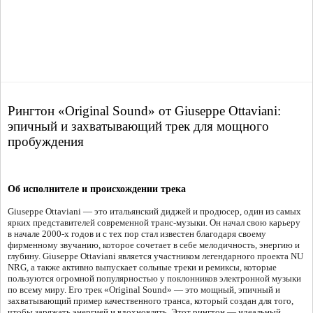
Рингтон «Original Sound» от Giuseppe Ottaviani:
эпичный и захватывающий трек для мощного
пробуждения
Об исполнителе и происхождении трека
Giuseppe Ottaviani — это итальянский диджей и продюсер, один из самых
ярких представителей современной транс-музыки. Он начал свою карьеру
в начале 2000-х годов и с тех пор стал известен благодаря своему
фирменному звучанию, которое сочетает в себе мелодичность, энергию и
глубину. Giuseppe Ottaviani является участником легендарного проекта NU
NRG, а также активно выпускает сольные треки и ремиксы, которые
пользуются огромной популярностью у поклонников электронной музыки
по всему миру. Его трек «Original Sound» — это мощный, эпичный и
захватывающий пример качественного транса, который создан для того,
чтобы заряжать энергией и вдохновлять. Этот рингтон — идеальный