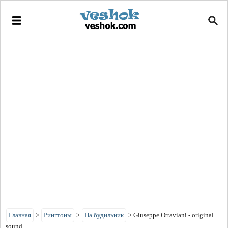
Главная
>
Рингтоны
>
На будильник
>
Giuseppe Ottaviani - original
sound