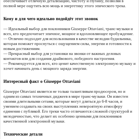
обеспечивает отличную детализацию, чистоту и глубину, позволяя в
полной мере ощутить всю мощь и энергетику этого эпического трека.
Кому и для чего идеально подойдёт этот звонок
— Идеальный выбор для поклонников Giuseppe Ottaviani, транс-музыки и
всех, кто предпочитает эпичное, мощное и вдохновляющее пробуждение.
— Отлично подходит для использования в качестве мелодии будильника,
которая поможет проснуться с ощущением силы, энергии и готовности к
новым достижениям.
— Прекрасный выбор для установки на звонки от важных деловых
контактов или для создания драйвового, победного настроения.
— Рекомендуется для всех, кто ценит качественную электронную музыку и
хочет начинать день с мощного заряда энергии.
Интересный факт о Giuseppe Ottaviani
Giuseppe Ottaviani является не только талантливым продюсером, но и
одним из самых техничных диджеев в мире транс-музыки. Он известен
своими длительными сетами, которые могут длиться до 6-8 часов, и
умением создавать на своих выступлениях невероятную атмосферу
единения с публикой. Его треки часто отличаются сложной структурой и
мелодичностью, что делает их особенно ценными для поклонников
качественной электронной музыки.
Технические детали