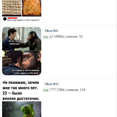
Мем-941
jpg
| (1.19Mb) | скачали: 53
Мем-935
jpg
| 777.73Kb | скачали: 110