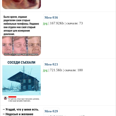
Мем-936
jpg
| 167.92Kb | скачали: 73
Мем-923
jpg
| 721.5Kb | скачали: 180
Мем-929