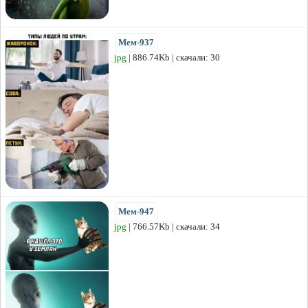
Мем-937
jpg
| 886.74Kb | скачали: 30
Мем-947
jpg
| 766.57Kb | скачали: 34