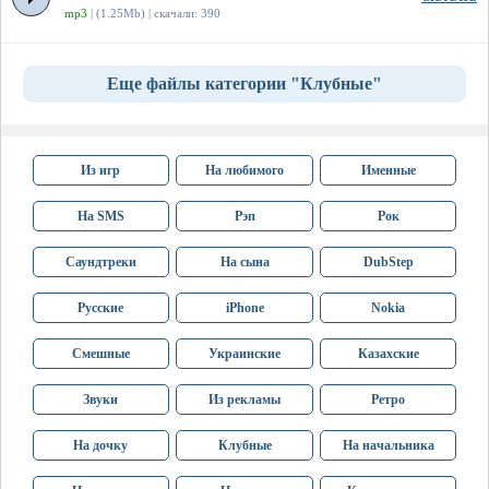
mp3
| (1.25Mb) | скачали: 390
Еще файлы категории "Клубные"
Из игр
На любимого
Именные
На SMS
Рэп
Рок
Саундтреки
На сына
DubStep
Русские
iPhone
Nokia
Смешные
Украинские
Казахские
Звуки
Из рекламы
Ретро
На дочку
Клубные
На начальника