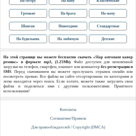
На сестру
На папу
Классические
Громкие
На брата
На маму
Шансон
Новогодние
Стандартные
На будильник
На любимую
Детские
На этой странице вы можете бесплатно скачать «Slap astronaut кавер
ремикс» в формате mp3, (1.25Mb)
. Файл доступен для мгновенной
загрузки на телефон, смартфон, планшет или компьютер
без регистрации и
SMS
. Перед скачиванием вы можете прослушать отрывок онлайн или
посмотреть превью. Все файлы на сайте отсортированы по категориям и
легко находятся через поиск. Если хотите, можете также загрузить свои
файлы и поделиться ими с другими пользователями. Приятного
использования!
Контакты
Соглашение/Правила
Для правообладателей / Copyright (DMCA)