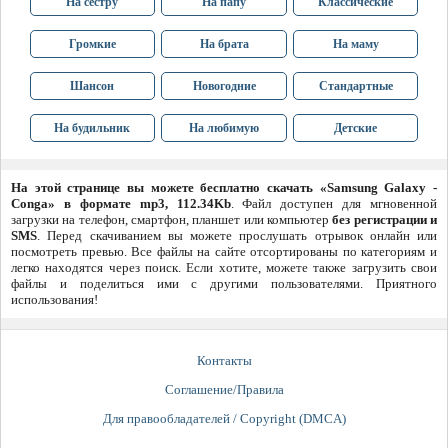
На сестру
На папу
Классические
Громкие
На брата
На маму
Шансон
Новогодние
Стандартные
На будильник
На любимую
Детские
На этой странице вы можете бесплатно скачать «Samsung Galaxy -
Conga» в формате mp3, 112.34Kb
. Файл доступен для мгновенной
загрузки на телефон, смартфон, планшет или компьютер
без регистрации и
SMS
. Перед скачиванием вы можете прослушать отрывок онлайн или
посмотреть превью. Все файлы на сайте отсортированы по категориям и
легко находятся через поиск. Если хотите, можете также загрузить свои
файлы и поделиться ими с другими пользователями. Приятного
использования!
Контакты
Соглашение/Правила
Для правообладателей / Copyright (DMCA)