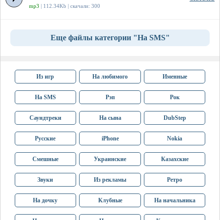
mp3
| 112.34Kb | скачали: 300
Еще файлы категории "На SMS"
Из игр
На любимого
Именные
На SMS
Рэп
Рок
Саундтреки
На сына
DubStep
Русские
iPhone
Nokia
Смешные
Украинские
Казахские
Звуки
Из рекламы
Ретро
На дочку
Клубные
На начальника