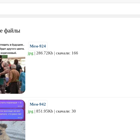
е файлы
Мем-924
jpg
| 286.72Kb | скачали: 166
Мем-942
jpg
| 851.95Kb | скачали: 30