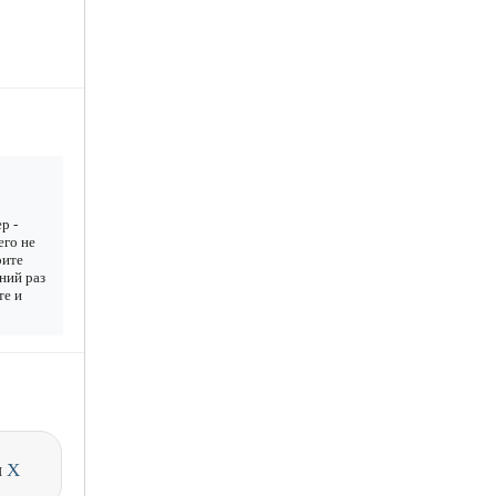
р -
его не
рите
дний раз
те и
и
X