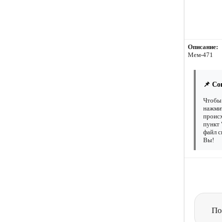
Описание:
Мем-471
📌 Со
Чтобы 
нажмит
происх
пункт 
файл с
Вы!
По