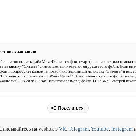
вет по скачиванию
бесплатно скачать файл Мем-471 на телефон, смартфон, планшет или компьюте
е на кнопку "Скачать" синего цвета, и начнется загрузка этого файла. Если нич
одит, попробуйте кликнуть правой кнопкой мыши на кнопке "Скачать" и выбе
"Сохранить по ссылке как...". Файл Мем-471 был скачан уже 70 раз(а). А после
качивали 03.08.2026 (23:46), при этом размер у файла 119.63Kb. Быстрей качай
Поделиться
дписывайтесь на veshok в
VK
,
Telegram
,
Youtube
,
Instagram