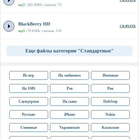
СКАЧАТЬ
mp3
| 302.49Kb | скачали: 73
BlackBerry HD
СКАЧАТЬ
mp3
| 70.65Kb | скачали: 134
Еще файлы категории "Стандартные"
Из игр
На любимого
Именные
На SMS
Рэп
Рок
Саундтреки
На сына
DubStep
Русские
iPhone
Nokia
Смешные
Украинские
Казахские