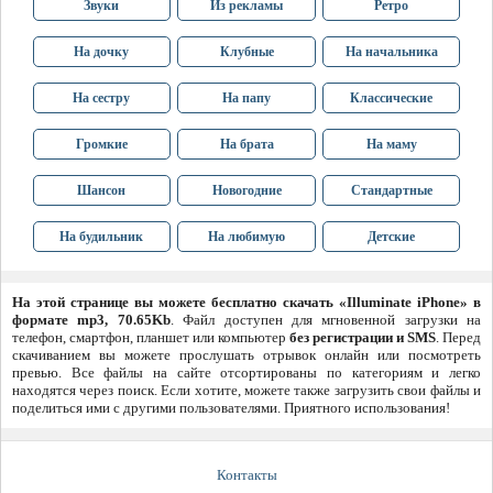
Звуки
Из рекламы
Ретро
На дочку
Клубные
На начальника
На сестру
На папу
Классические
Громкие
На брата
На маму
Шансон
Новогодние
Стандартные
На будильник
На любимую
Детские
На этой странице вы можете бесплатно скачать «Illuminate iPhone» в
формате mp3, 70.65Kb
. Файл доступен для мгновенной загрузки на
телефон, смартфон, планшет или компьютер
без регистрации и SMS
. Перед
скачиванием вы можете прослушать отрывок онлайн или посмотреть
превью. Все файлы на сайте отсортированы по категориям и легко
находятся через поиск. Если хотите, можете также загрузить свои файлы и
поделиться ими с другими пользователями. Приятного использования!
Контакты