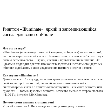
Рингтон «Illuminate»: яркий и запоминающийся
сигнал для вашего iPhone
Что это за звук?
«Illuminate» (в переводе с англ. «Освещать», «Озарять») — это короткий,
но очень выразительный сигнал. Название говорит само за себя: этот звук
словно вспышка света — яркий, чистый и привлекающий внимание. Он
идеально подходит для тех, кто хочет выделиться из толпы стандартных
«бипов» и добавить в свои уведомления немного энергии и стиля.
Как звучит «Illuminate»?
Длится он всего 1 секунду, но за это время успевает полностью раскрыть
свой характер. Это чистый, звонкий, немного «космический»
синтезаторный сигнал с приятным послезвучием. В нём нет резкости или
грубости — только яркость и лёгкость. Качество высокое: стерео, частота
44100 Гц, битрейт 320 Кбит/сек.
Почему стоит скачать этот рингтон?
- Яркий и заметный: Вы никогда не пропустите уведомление.