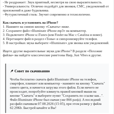
- Не раздражает: Звук приятный, несмотря на свою выразительность.
- Универсальность: Отлично подойдёт для звонков, СМС, уведомлений от
приложений и даже будильника.
- Футуристичный стиль: Звучит современно и технологично.
Как скачать и установить на iPhone?
1. Нажмите на синюю кнопку «Скачать» ниже.
2. Сохраните файл «Illuminate iPhone.mp3» на компьютер.
3. Подключите iPhone к iTunes (или Finder на Mac с Catalina и новее).
4. Перетащите файл в раздел «Тоны» и синхронизируйте телефон.
5. В настройках звука выберите «Illuminate» для звонка или уведомлений.
Ищете другие выразительные звуки для iPhone? В разделе «Похожие
файлы» вы найдёте классические рингтоны Harp, Just Vibes и другие.
📌 Совет по скачиванию
Чтобы бесплатно скачать файл Illuminate iPhone на телефон,
смартфон, планшет или компьютер - нажмите на кнопку "Скачать"
синего цвета, и начнется загрузка этого файла. Если ничего не
происходит, попробуйте кликнуть правой кнопкой мыши на
кнопке "Скачать" и выберите пункт "Сохранить по ссылке как...".
Файл Illuminate iPhone был скачан уже 866 раз(а). А последний
раз файл скачивали 07.08.2026 (15:05), при этом размер у файла
62.29Kb. Быстрей качайте и Вы!