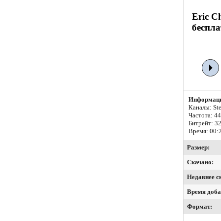
Eric C
беспла
Информаци
Каналы: Ste
Частота: 4
Битрейт:
32
Время: 00:
Размер:
Скачано:
Недавнее с
Время доба
Формат: