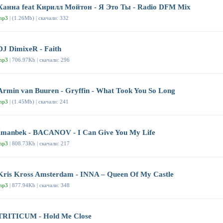
Ханна feat Кирилл Мойтон - Я Это Ты - Radio DFM Mix
mp3
| (1.26Mb) | скачали: 332
DJ DimixeR - Faith
mp3
| 706.97Kb | скачали: 296
Armin van Buuren - Gryffin - What Took You So Long
mp3
| (1.45Mb) | скачали: 241
Imanbek - BACANOV - I Can Give You My Life
mp3
| 808.73Kb | скачали: 217
Kris Kross Amsterdam - INNA – Queen Of My Castle
mp3
| 877.94Kb | скачали: 348
TRITICUM - Hold Me Close