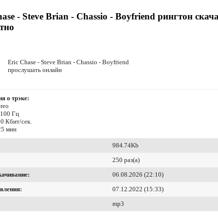
hase - Steve Brian - Chassio - Boyfriend рингтон скач
тно
Eric Chase - Steve Brian - Chassio - Boyfriend
прослушать онлайн
я о трэке:
reo
4100 Гц
0 Кбит/сек.
25 мин
984.74Kb
250 раз(а)
качивание:
06.08.2026 (22:10)
вления:
07.12.2022 (15:33)
mp3