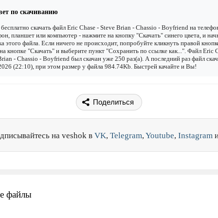
вет по скачиванию
бесплатно скачать файл Eric Chase - Steve Brian - Chassio - Boyfriend на телефо
он, планшет или компьютер - нажмите на кнопку "Скачать" синего цвета, и нач
ка этого файла. Если ничего не происходит, попробуйте кликнуть правой кнопк
а кнопке "Скачать" и выберите пункт "Сохранить по ссылке как...". Файл Eric C
Brian - Chassio - Boyfriend был скачан уже 250 раз(а). А последний раз файл ска
2026 (22:10), при этом размер у файла 984.74Kb. Быстрей качайте и Вы!
Поделиться
дписывайтесь на veshok в
VK
,
Telegram
,
Youtube
,
Instagram
е файлы