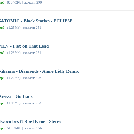
mp3
| 826.72Kb | скачали: 290
SATOMIC - Black Station - ECLIPSE
mp3
| (1.25Mb) | скачали: 251
FILV - Flex on That Lead
mp3
| (1.23Mb) | скачали: 261
Rihanna - Diamonds - Annie Eidly Remix
mp3
| (1.22Mb) | скачали: 426
Kiesza - Go Back
mp3
| (1.48Mb) | скачали: 203
Twocolors ft Roe Byrne - Stereo
mp3
| 509.76Kb | скачали: 556