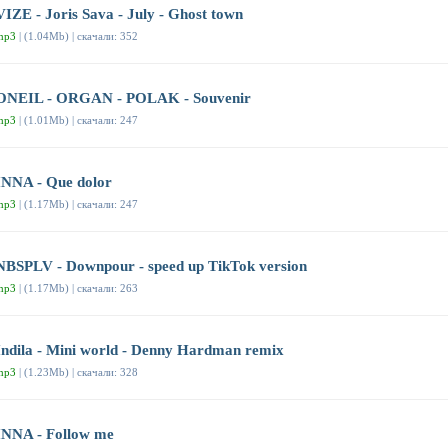
VIZE - Joris Sava - July - Ghost town
mp3
| (1.04Mb) | скачали: 352
ONEIL - ORGAN - POLAK - Souvenir
mp3
| (1.01Mb) | скачали: 247
INNA - Que dolor
mp3
| (1.17Mb) | скачали: 247
NBSPLV - Downpour - speed up TikTok version
mp3
| (1.17Mb) | скачали: 263
Indila - Mini world - Denny Hardman remix
mp3
| (1.23Mb) | скачали: 328
INNA - Follow me