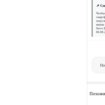
📌 Со
Чтобы 
смартф
загруз
мыши н
Steve 
06.08.
По
Похожи