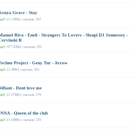
Kenya Grace - Stay
mp3
| (1.13Mb) | скачали: 267
Manuel Riva - Eneli - Strangers To Lovers - Sloupi DJ Jonnessey -
Cervinski R
mp3
| 977.03Kb | скачали: 233
Techno Project - Geny Tur - Arrow
mp3
| (1.4Mb) | скачали: 302
Nifiant - Dont love me
mp3
| (1.27Mb) | скачали: 276
INNA - Queen of the club
mp3
| (1.18Mb) | скачали: 235