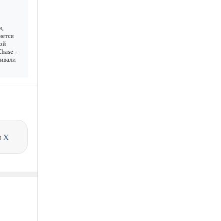
н,
нется
ой
hase -
чивали
и
X