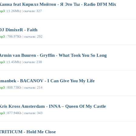
Ханна feat Кирилл Мойтон - Я Это Ты - Radio DFM Mix
mp3
| (1.26Mb) | скачали: 327
DJ DimixeR - Faith
mp3
| 706.97Kb | скачали: 292
Armin van Buuren - Gryffin - What Took You So Long
mp3
| (1.45Mb) | скачали: 238
Imanbek - BACANOV - I Can Give You My Life
mp3
| 808.73Kb | скачали: 214
Kris Kross Amsterdam - INNA – Queen Of My Castle
mp3
| 877.94Kb | скачали: 343
TRITICUM - Hold Me Close