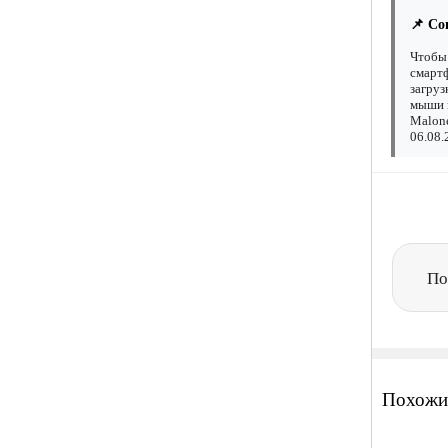
📌 Со
Чтобы 
смартф
загруз
мыши н
Malone
06.08.
По
Похожи