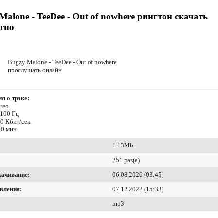
Malone - TeeDee - Out of nowhere рингтон скачать
тно
Bugzy Malone - TeeDee - Out of nowhere
прослушать онлайн
я о трэке:
reo
4100 Гц
0 Кбит/сек.
30 мин
1.13Mb
251 раз(а)
качивание:
06.08.2026 (03:45)
вления:
07.12.2022 (15:33)
mp3