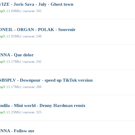
VIZE - Joris Sava - July - Ghost town
mp3
| (1.04Mb) | скачали: 345
ONEIL - ORGAN - POLAK - Souvenir
mp3
| (1.01Mb) | скачали: 246
INNA - Que dolor
mp3
| (1.17Mb) | скачали: 242
NBSPLV - Downpour - speed up TikTok version
mp3
| (1.17Mb) | скачали: 260
Indila - Mini world - Denny Hardman remix
mp3
| (1.23Mb) | скачали: 325
INNA - Follow me