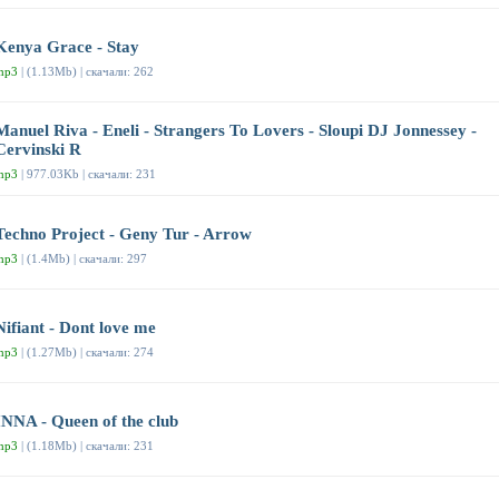
Kenya Grace - Stay
mp3
| (1.13Mb) | скачали: 262
Manuel Riva - Eneli - Strangers To Lovers - Sloupi DJ Jonnessey -
Cervinski R
mp3
| 977.03Kb | скачали: 231
Techno Project - Geny Tur - Arrow
mp3
| (1.4Mb) | скачали: 297
Nifiant - Dont love me
mp3
| (1.27Mb) | скачали: 274
INNA - Queen of the club
mp3
| (1.18Mb) | скачали: 231