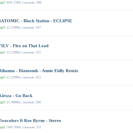
mp3
| 826.72Kb | скачали: 286
SATOMIC - Black Station - ECLIPSE
mp3
| (1.25Mb) | скачали: 247
FILV - Flex on That Lead
mp3
| (1.23Mb) | скачали: 255
Rihanna - Diamonds - Annie Eidly Remix
mp3
| (1.22Mb) | скачали: 422
Kiesza - Go Back
mp3
| (1.48Mb) | скачали: 200
Twocolors ft Roe Byrne - Stereo
mp3
| 509.76Kb | скачали: 551