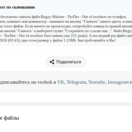
вет по скачиванию
бесплатно скачать файл Bugzy Malone - TeeDee - Out of nowhere на телефон,
он, планшет или компьютер - нажмите на кнопку "Скачать" синего цвета, и нач
ка этого файла. Если ничего не происходит, попробуйте кликнуть правой кнопк
а кнопке "Скачать" и выберите пункт "Сохранить по ссылке как...". Файл Bugz
 - TeeDee - Out of nowhere был скачан уже 251 раз(а). А последний раз файл ск
2026 (03:45), при этом размер у файла 1.13Mb. Быстрей качайте и Вы!
Поделиться
дписывайтесь на veshok в
VK
,
Telegram
,
Youtube
,
Instagram
е файлы