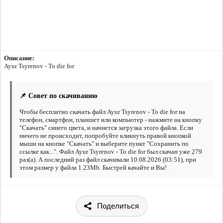
Описание:
Ayur Tsyrenov - To die for
📌 Совет по скачиванию
Чтобы бесплатно скачать файл Ayur Tsyrenov - To die for на
телефон, смартфон, планшет или компьютер - нажмите на кнопку
"Скачать" синего цвета, и начнется загрузка этого файла. Если
ничего не происходит, попробуйте кликнуть правой кнопкой
мыши на кнопке "Скачать" и выберите пункт "Сохранить по
ссылке как...". Файл Ayur Tsyrenov - To die for был скачан уже 279
раз(а). А последний раз файл скачивали 10.08.2026 (03:51), при
этом размер у файла 1.23Mb. Быстрей качайте и Вы!
Поделиться