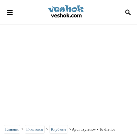
Главная
>
Рингтоны
>
Клубные
>
Ayur Tsyrenov - To die for