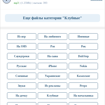
mp3
| (1.25Mb) | скачали: 393
Еще файлы категории "Клубные"
Из игр
На любимого
Именные
На SMS
Рэп
Рок
Саундтреки
На сына
DubStep
Русские
iPhone
Nokia
Смешные
Украинские
Казахские
Звуки
Из рекламы
Ретро
На дочку
Клубные
На начальника