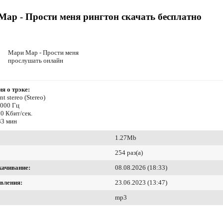
ар - Прости меня рингтон скачать бесплатно
Мари Мар - Прости меня
прослушать онлайн
я о трэке:
t stereo (Stereo)
8000 Гц
0 Кбит/сек.
33 мин
1.27Mb
254 раз(а)
качивание:
08.08.2026 (18:33)
вления:
23.06.2023 (13:47)
mp3