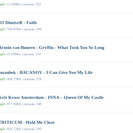
mp3
| (1.26Mb) | скачали: 332
DJ DimixeR - Faith
mp3
| 706.97Kb | скачали: 296
Armin van Buuren - Gryffin - What Took You So Long
mp3
| (1.45Mb) | скачали: 243
Imanbek - BACANOV - I Can Give You My Life
mp3
| 808.73Kb | скачали: 218
Kris Kross Amsterdam - INNA – Queen Of My Castle
mp3
| 877.94Kb | скачали: 348
TRITICUM - Hold Me Close
mp3
| 826.72Kb | скачали: 290