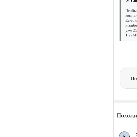
📌 Со
Чтобы 
компью
Если н
и выбе
уже 25
1.27Mb
По
Похожи