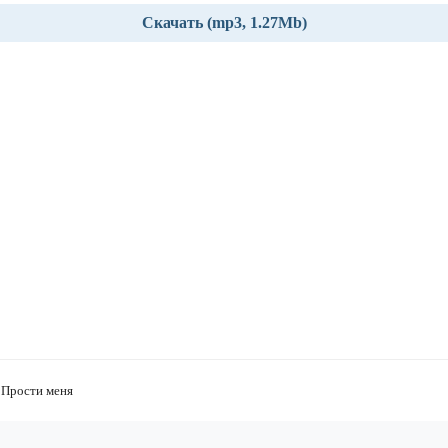
Скачать (mp3, 1.27Mb)
 Прости меня