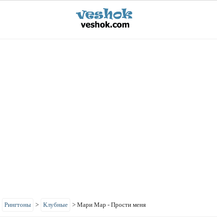
>
Рингтоны
>
Клубные
>
Мари Мар - Прости меня