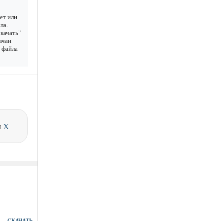
ет или
ла.
качать"
ачан
у файла
и
X
СКАЧАТЬ