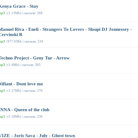
Kenya Grace - Stay
mp3
| (1.13Mb) | скачали: 268
Manuel Riva - Eneli - Strangers To Lovers - Sloupi DJ Jonnessey -
Cervinski R
mp3
| 977.03Kb | скачали: 234
Techno Project - Geny Tur - Arrow
mp3
| (1.4Mb) | скачали: 305
Nifiant - Dont love me
mp3
| (1.27Mb) | скачали: 279
INNA - Queen of the club
mp3
| (1.18Mb) | скачали: 236
VIZE - Joris Sava - July - Ghost town