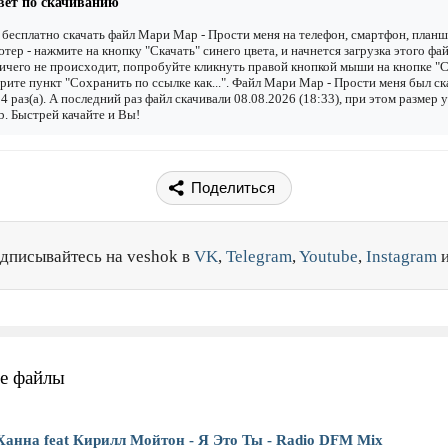
вет по скачиванию
бесплатно скачать файл Мари Мар - Прости меня на телефон, смартфон, планш
тер - нажмите на кнопку "Скачать" синего цвета, и начнется загрузка этого фай
ичего не происходит, попробуйте кликнуть правой кнопкой мыши на кнопке "С
рите пункт "Сохранить по ссылке как...". Файл Мари Мар - Прости меня был ск
4 раз(а). А последний раз файл скачивали 08.08.2026 (18:33), при этом размер 
. Быстрей качайте и Вы!
Поделиться
дписывайтесь на veshok в
VK
,
Telegram
,
Youtube
,
Instagram
е файлы
Ханна feat Кирилл Мойтон - Я Это Ты - Radio DFM Mix