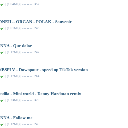
mp3
| (1.04Mb) | скачали: 352
ONEIL - ORGAN - POLAK - Souvenir
mp3
| (1.01Mb) | скачали: 248
INNA - Que dolor
mp3
| (1.17Mb) | скачали: 247
NBSPLV - Downpour - speed up TikTok version
mp3
| (1.17Mb) | скачали: 264
Indila - Mini world - Denny Hardman remix
mp3
| (1.23Mb) | скачали: 329
INNA - Follow me
mp3
| (1.12Mb) | скачали: 245