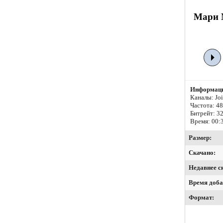
Мари М
Информаци
Каналы: Join
Частота: 4
Битрейт:
32
Время: 00:
Размер:
Скачано:
Недавнее с
Время доба
Формат: