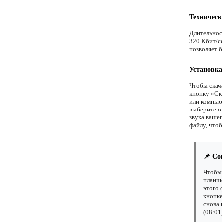
Техническ
Длительнос
320 Кбит/с
позволяет б
Установка
Чтобы скач
кнопку «Ск
или компью
выберите о
звука ваше
файлу, чтоб
📌 Со
Чтобы 
планше
этого 
кнопке
снова 
(08:01