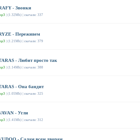
RAFY - Звонки
mp3
| (1.32Mb) | скачали: 337
RYZE - Переживем
mp3
| (1.21Mb) | скачали: 379
TARAS - Любит просто так
mp3
| (1.14Mb) | скачали: 388
TARAS - Она бандит
mp3
| (1.05Mb) | скачали: 325
VAVAN - Угли
mp3
| (1.41Mb) | скачали: 312
VUDOO - Салам всем дворам