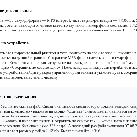
ие детали файла
ть — 37 секунд, формат — MP3 (стерео), частота дискретизации — 44100 Гц,
ек, обеспечивающий отличное качество звучания. Размер файла составляет 1.42
ыстро загрузить его на любое устройство. Дата добавления на сайт — 15.06.20
 на устройство
ать этот выразительный рингтон и установить его на свой телефон, нажмите н
ачать» на данной странице. Сохраните MP3-файл в память вашего смартфона, 
тера. Если автоматическая загрузка не началась, кликните правой кнопкой мыш
пцию «Сохранить по ссылке как...». После завершения загрузки перейдите в на
го устройства, найдите раздел управления рингтонами и укажите путь к сохра
ы ваш звонок зазвучал по-новому.
вет по скачиванию
бесплатно скачать файл Снова я напиваюсь снова говорю пока на телефон, сма
т или компьютер - нажмите на кнопку "Скачать" синего цвета, и начнется загру
файла. Если ничего не происходит, попробуйте кликнуть правой кнопкой мыши
 "Скачать" и выберите пункт "Сохранить по ссылке как...". Файл Снова я напи
говорю пока был скачан уже 336 раз(а). А последний раз файл скачивали 07.08.
), при этом размер у файла 1.42Mb. Быстрей качайте и Вы!