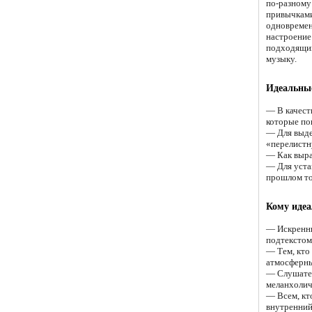
по-разному
привычками
одновремен
настроение 
подходящим
музыку.
Идеальные
— В качест
которые по
— Для выде
«перелистну
— Как выра
— Для устан
прошлом то,
Кому идеа
— Искренни
подтекстом
— Тем, кто
атмосферны
— Слушател
меланхолич
— Всем, кт
внутренний