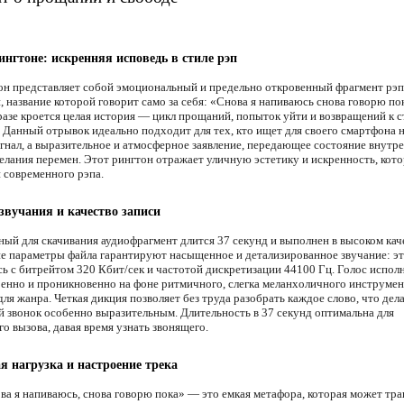
ингтоне: искренняя исповедь в стиле рэп
он представляет собой эмоциональный и предельно откровенный фрагмент рэп
 название которой говорит само за себя: «Снова я напиваюсь снова говорю по
разе кроется целая история — цикл прощаний, попыток уйти и возвращений к 
 Данный отрывок идеально подходит для тех, кто ищет для своего смартфона 
игнал, а выразительное и атмосферное заявление, передающее состояние внутр
елания перемен. Этот рингтон отражает уличную эстетику и искренность, кот
 современного рэпа.
звучания и качество записи
ый для скачивания аудиофрагмент длится 37 секунд и выполнен в высоком кач
е параметры файла гарантируют насыщенное и детализированное звучание: э
сь с битрейтом 320 Кбит/сек и частотой дискретизации 44100 Гц. Голос испол
ренно и проникновенно на фоне ритмичного, слегка меланхоличного инструмен
ля жанра. Четкая дикция позволяет без труда разобрать каждое слово, что дела
 звонок особенно выразительным. Длительность в 37 секунд оптимальна для
о вызова, давая время узнать звонящего.
 нагрузка и настроение трека
ва я напиваюсь, снова говорю пока» — это емкая метафора, которая может тра