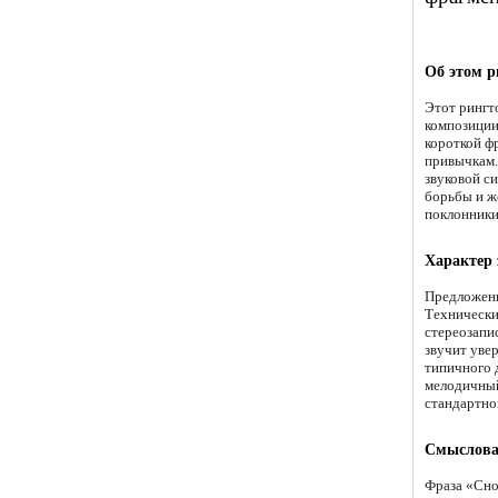
Об этом р
Этот рингт
композиции,
короткой ф
привычкам.
звуковой с
борьбы и ж
поклонники
Характер 
Предложенн
Технически
стереозапи
звучит уве
типичного д
мелодичный
стандартног
Смысловая
Фраза «Сно