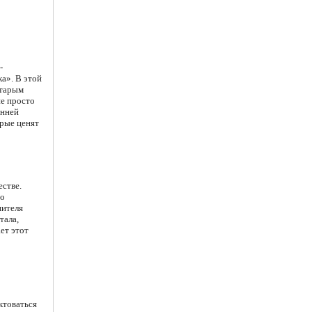
-
ка». В этой
старым
не просто
енней
орые ценят
естве.
то
нителя
тала,
ет этот
ктоваться