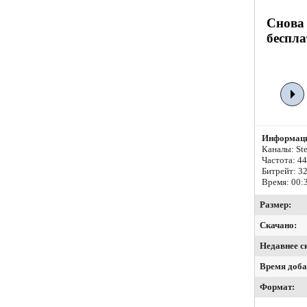
Снова 
беспла
Информаци
Каналы: Ste
Частота: 4
Битрейт:
32
Время: 00:
Размер:
Скачано:
Недавнее с
Время доба
Формат: