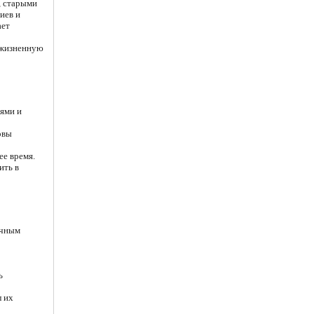
, старыми
иев и
ает
 жизненную
иями и
овы
е время.
ить в
ичным
ь
л их