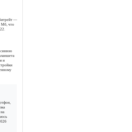
 битрейт —
 Мб, что
22.
а синюю
планшета
и и
стройки
ненному
ртфон,
зка
 на
ваюсь
2026