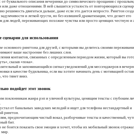
: от буквального описания вечеринки до символического прощания с прошлым
 или даже отношениями. В ней слышится усталость от повторяющихся сценар
но решимость двигаться дальше, даже если это дается непросто. Рингтон созд
задумчивости и легкой грусти, но без излишней драматизации, что делает его
 для людей, переживающих похожие чувства или просто ценящих честную и
 сценарии для использования
ве основного рингтона для друзей, с которыми вы делитесь своими переживан
нимают ваше настроение без лишних слов.
ления контактов, связанных с определенным периодом жизни, который вы гот
ть», сказав «пока».
зительный и запоминающийся сигнал уведомлений для мессенджеров в вечерне
овки в качестве будильника, если вы хотите начинать день с мотивацией остав
 что тянет вниз.
льно подойдет этот звонок
м поклонникам жанра рэп и уличной культуры, ценящим тексты с глубоким л
.
 устал от банальных заводских мелодий и ищет для телефона нестандартный и
й рингтон.
ям, предпочитающим чистый вокал, разборчивые тексты и качественный, чут
ный бит.
о не боится показать свои эмоции и хочет, чтобы их мобильный звонок отража
 мир.