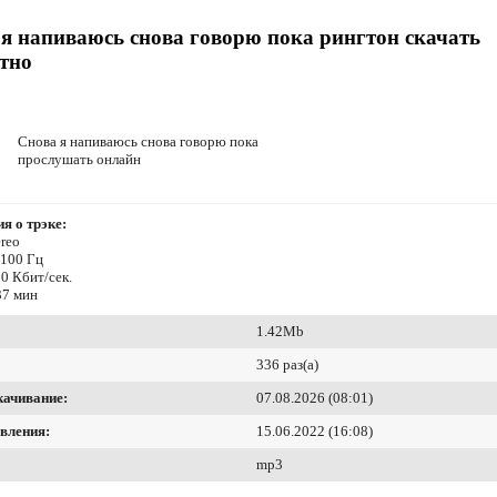
я напиваюсь снова говорю пока рингтон скачать
тно
Снова я напиваюсь снова говорю пока
прослушать онлайн
я о трэке:
reo
4100 Гц
0 Кбит/сек.
37 мин
1.42Mb
336 раз(а)
качивание:
07.08.2026 (08:01)
вления:
15.06.2022 (16:08)
mp3