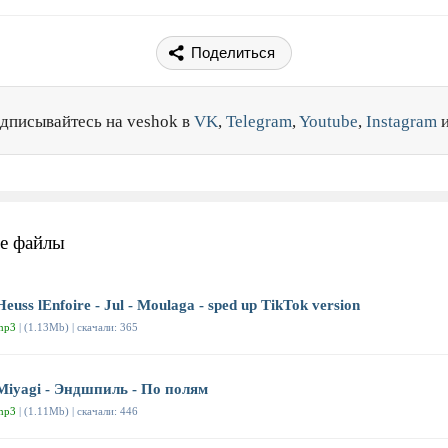
Поделиться
дписывайтесь на veshok в
VK
,
Telegram
,
Youtube
,
Instagram
е файлы
Heuss lEnfoirе - Jul - Moulaga - sped up TikTok version
mp3
| (1.13Mb) | скачали: 365
Miyagi - Эндшпиль - По полям
mp3
| (1.11Mb) | скачали: 446