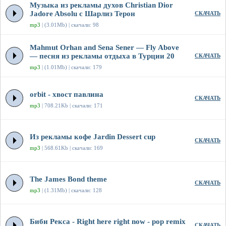
Музыка из рекламы духов Christian Dior
Jadore Absolu с Шарлиз Терон
СКАЧАТЬ
mp3
| (3.01Mb) | скачали: 98
Mahmut Orhan and Sena Sener — Fly Above
— песня из рекламы отдыха в Турции 20
СКАЧАТЬ
mp3
| (1.01Mb) | скачали: 179
orbit - хвост павлина
СКАЧАТЬ
mp3
| 708.21Kb | скачали: 171
Из рекламы кофе Jardin Dessert cup
СКАЧАТЬ
mp3
| 568.61Kb | скачали: 169
The James Bond theme
СКАЧАТЬ
mp3
| (1.31Mb) | скачали: 128
Биби Рекса - Right here right now - pop remix
СКАЧАТЬ