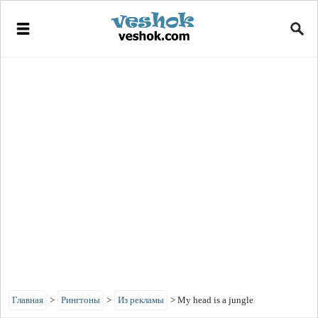
Главная
>
Рингтоны
>
Из рекламы
>
My head is a jungle