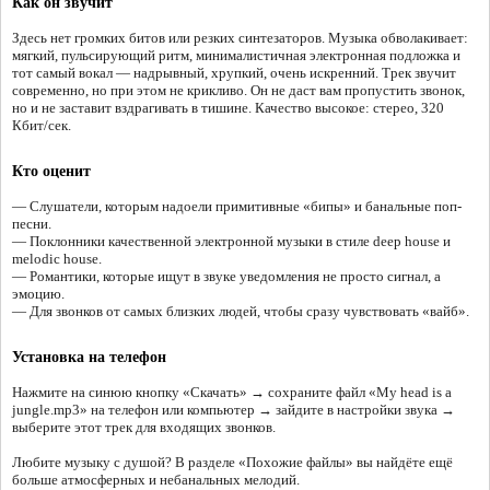
Как он звучит
Здесь нет громких битов или резких синтезаторов. Музыка обволакивает:
мягкий, пульсирующий ритм, минималистичная электронная подложка и
тот самый вокал — надрывный, хрупкий, очень искренний. Трек звучит
современно, но при этом не крикливо. Он не даст вам пропустить звонок,
но и не заставит вздрагивать в тишине. Качество высокое: стерео, 320
Кбит/сек.
Кто оценит
— Слушатели, которым надоели примитивные «бипы» и банальные поп-
песни.
— Поклонники качественной электронной музыки в стиле deep house и
melodic house.
— Романтики, которые ищут в звуке уведомления не просто сигнал, а
эмоцию.
— Для звонков от самых близких людей, чтобы сразу чувствовать «вайб».
Установка на телефон
Нажмите на синюю кнопку «Скачать» → сохраните файл «My head is a
jungle.mp3» на телефон или компьютер → зайдите в настройки звука →
выберите этот трек для входящих звонков.
Любите музыку с душой? В разделе «Похожие файлы» вы найдёте ещё
больше атмосферных и небанальных мелодий.