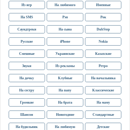
Из игр
На любимого
Именные
На SMS
Рэп
Рок
Саундтреки
На сына
DubStep
Русские
iPhone
Nokia
Смешные
Украинские
Казахские
Звуки
Из рекламы
Ретро
На дочку
Клубные
На начальника
На сестру
На папу
Классические
Громкие
На брата
На маму
Шансон
Новогодние
Стандартные
На будильник
На любимую
Детские