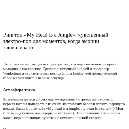
Рингтон «My Head Is a Jungle»: чувственный
электро-поп для моментов, когда эмоции
зашкаливают
Этот трек — настоящая находка для тех, кто ищет на звонок не просто
мелодию, а настроение. Оригинал: немецкий диджей и продюсер
Wankelmut и харизматичная певица Emma Louise, чей пронзительный
голос вы услышите в первые секунды.
Атмосфера трека
Композиция длится 23 секунды — идеальный отрезок для звонка. С
первых нот вы попадаете в коктейль из глубоких басов и лёгкого, парящего
вокала. Emma Louise поёт «My head is a jungle, my heart is a cartel» («Моя
голова — джунгли, моё сердце — картель»). Это признание в любовном
хаосе, переполняющих чувствах и немного опасной страсти.