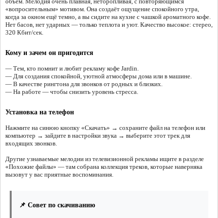
объём. Мелодия очень плавная, неторопливая, с повторяющимся
«вопросительным» мотивом. Она создаёт ощущение спокойного утра,
когда за окном ещё темно, а вы сидите на кухне с чашкой ароматного кофе.
Нет басов, нет ударных — только теплота и уют. Качество высокое: стерео,
320 Кбит/сек.
Кому и зачем он пригодится
— Тем, кто помнит и любит рекламу кофе Jardin.
— Для создания спокойной, уютной атмосферы дома или в машине.
— В качестве рингтона для звонков от родных и близких.
— На работе — чтобы снизить уровень стресса.
Установка на телефон
Нажмите на синюю кнопку «Скачать» → сохраните файл на телефон или
компьютер → зайдите в настройки звука → выберите этот трек для
входящих звонков.
Другие узнаваемые мелодии из телевизионной рекламы ищите в разделе
«Похожие файлы» — там собрана коллекция треков, которые наверняка
вызовут у вас приятные воспоминания.
📌 Совет по скачиванию