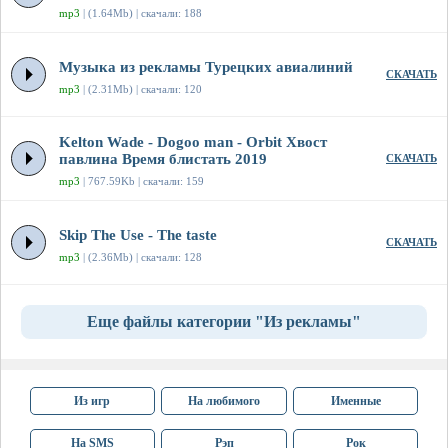
mp3
| (1.64Mb) | скачали: 188
Музыка из рекламы Турецких авиалиний
СКАЧАТЬ
mp3
| (2.31Mb) | скачали: 120
Kelton Wade - Dogoo man - Orbit Хвост
павлина Время блистать 2019
СКАЧАТЬ
mp3
| 767.59Kb | скачали: 159
Skip The Use - The taste
СКАЧАТЬ
mp3
| (2.36Mb) | скачали: 128
Еще файлы категории "Из рекламы"
Из игр
На любимого
Именные
На SMS
Рэп
Рок