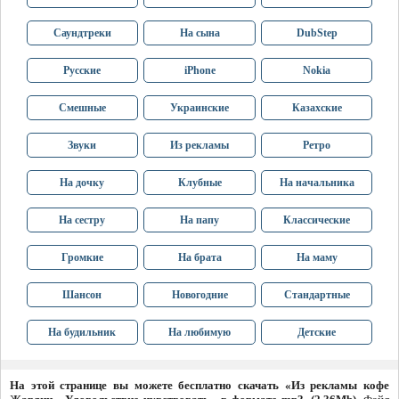
Саундтреки
На сына
DubStep
Русские
iPhone
Nokia
Смешные
Украинские
Казахские
Звуки
Из рекламы
Ретро
На дочку
Клубные
На начальника
На сестру
На папу
Классические
Громкие
На брата
На маму
Шансон
Новогодние
Стандартные
На будильник
На любимую
Детские
На этой странице вы можете бесплатно скачать «Из рекламы кофе