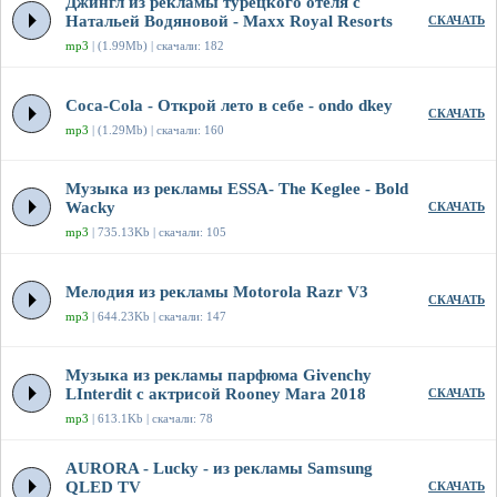
Джингл из рекламы турецкого отеля с
Натальей Водяновой - Maxx Royal Resorts
СКАЧАТЬ
mp3
| (1.99Mb) | скачали: 182
Coca-Cola - Открой лето в себе - ondo dkey
СКАЧАТЬ
mp3
| (1.29Mb) | скачали: 160
Музыка из рекламы ESSA- The Keglee - Bold
Wacky
СКАЧАТЬ
mp3
| 735.13Kb | скачали: 105
Мелодия из рекламы Motorola Razr V3
СКАЧАТЬ
mp3
| 644.23Kb | скачали: 147
Музыка из рекламы парфюма Givenchy
LInterdit с актрисой Rooney Mara 2018
СКАЧАТЬ
mp3
| 613.1Kb | скачали: 78
AURORA - Lucky - из рекламы Samsung
QLED TV
СКАЧАТЬ