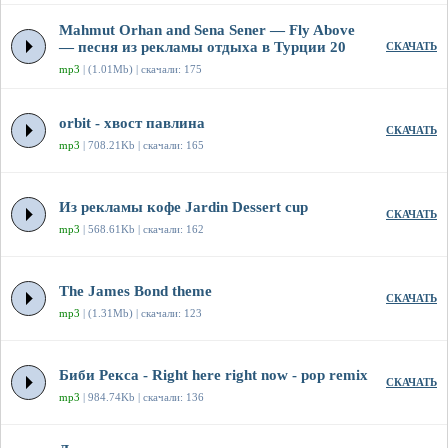
Mahmut Orhan and Sena Sener — Fly Above
— песня из рекламы отдыха в Турции 20
СКАЧАТЬ
mp3
| (1.01Mb) | скачали: 175
orbit - хвост павлина
СКАЧАТЬ
mp3
| 708.21Kb | скачали: 165
Из рекламы кофе Jardin Dessert cup
СКАЧАТЬ
mp3
| 568.61Kb | скачали: 162
The James Bond theme
СКАЧАТЬ
mp3
| (1.31Mb) | скачали: 123
Биби Рекса - Right here right now - pop remix
СКАЧАТЬ
mp3
| 984.74Kb | скачали: 136