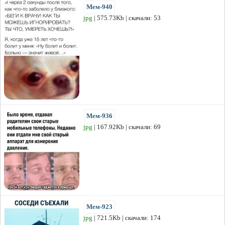
Мем-940
jpg
| 575.73Kb | скачали: 53
Мем-936
jpg
| 167.92Kb | скачали: 69
Мем-923
jpg
| 721.5Kb | скачали: 174