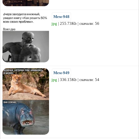
Мем-948
jpg
| 255.73Kb | скачали: 56
Мем-949
jpg
| 336.15Kb | скачали: 54