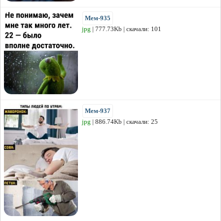
Мем-935
jpg
| 777.73Kb | скачали: 101
Мем-937
jpg
| 886.74Kb | скачали: 25