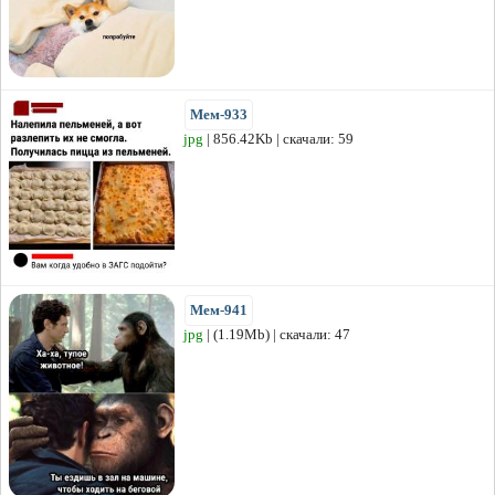
Мем-933
jpg
| 856.42Kb | скачали: 59
Мем-941
jpg
| (1.19Mb) | скачали: 47