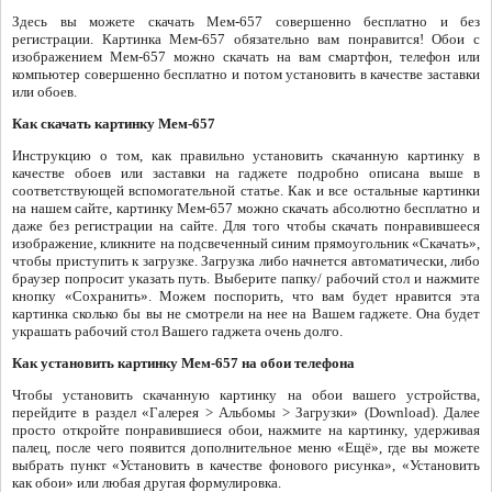
Здесь вы можете скачать Мем-657 совершенно бесплатно и без
регистрации. Картинка Мем-657 обязательно вам понравится! Обои с
изображением Мем-657 можно скачать на вам смартфон, телефон или
компьютер совершенно бесплатно и потом установить в качестве заставки
или обоев.
Как скачать картинку Мем-657
Инструкцию о том, как правильно установить скачанную картинку в
качестве обоев или заставки на гаджете подробно описана выше в
соответствующей вспомогательной статье. Как и все остальные картинки
на нашем сайте, картинку Мем-657 можно скачать абсолютно бесплатно и
даже без регистрации на сайте. Для того чтобы скачать понравившееся
изображение, кликните на подсвеченный синим прямоугольник «Скачать»,
чтобы приступить к загрузке. Загрузка либо начнется автоматически, либо
браузер попросит указать путь. Выберите папку/ рабочий стол и нажмите
кнопку «Сохранить». Можем поспорить, что вам будет нравится эта
картинка сколько бы вы не смотрели на нее на Вашем гаджете. Она будет
украшать рабочий стол Вашего гаджета очень долго.
Как установить картинку Мем-657 на обои телефона
Чтобы установить скачанную картинку на обои вашего устройства,
перейдите в раздел «Галерея > Альбомы > Загрузки» (Download). Далее
просто откройте понравившиеся обои, нажмите на картинку, удерживая
палец, после чего появится дополнительное меню «Ещё», где вы можете
выбрать пункт «Установить в качестве фонового рисунка», «Установить
как обои» или любая другая формулировка.