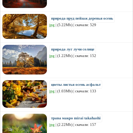
природа пруд пейзаж деревья осень
jpg
| (5.22Mb) | скачали: 529
природа луг лучи солнце
jpg
| (1.22Mb) | скачали: 152
цветы листья осень асфальт
jpg
| (1.03Mb) | скачали: 133
трава макро mirai takahashi
jpg
| (2.22Mb) | скачали: 157