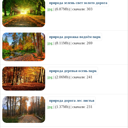
природа зелень свет золото дорога
jpg
| (6.87Mb) | скачали: 303
природа дорожка водоём парк
jpg
| (8.11Mb) | скачали: 269
природа деревья осень парк
jpg
| (2.06Mb) | скачали: 241
природа дорога лес листья
jpg
| (1.37Mb) | скачали: 231