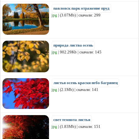
павловск парк отражение пруд
jpg
| (3.07Mb) | скачали: 299
природа листва осень
jpg
| 902.29Kb | скачали: 145
листья осень краски небо багрянец
jpg
| (2.1Mb) | скачали: 141
свет темнота листья
jpg
| (1.83Mb) | скачали: 151