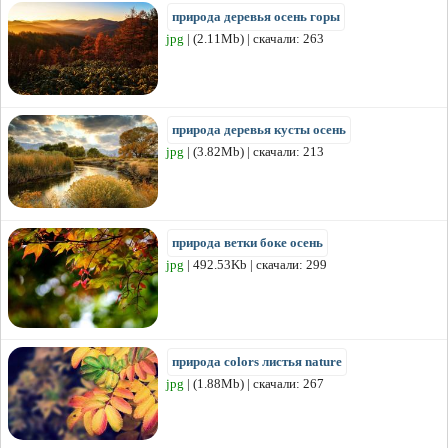
природа деревья осень горы
jpg
| (2.11Mb) | скачали: 263
природа деревья кусты осень
jpg
| (3.82Mb) | скачали: 213
природа ветки боке осень
jpg
| 492.53Kb | скачали: 299
природа colors листья nature
jpg
| (1.88Mb) | скачали: 267