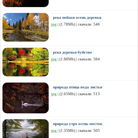
река пейзаж осень деревья
jpg
| (1.78Mb) | скачали: 546
река деревья буйство
jpg
| (1.88Mb) | скачали: 584
природа птица вода листья
jpg
| (2.65Mb) | скачали: 513
природа утро осень мосток
jpg
| (1.35Mb) | скачали: 505