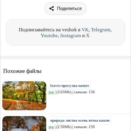
Поделиться
Подписывайтесь на veshok в
VK
,
Telegram
,
Youtube
,
Instagram
и
X
Похожие файлы
leaves прогулка nature
jpg
| (3.03Mb) | скачали: 156
природа листва осень ветка капли
jpg
| (2.59Mb) | скачали: 159