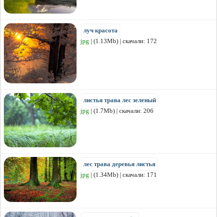
луч красота
jpg
| (1.13Mb) | скачали: 172
листья трава лес зеленый
jpg
| (1.7Mb) | скачали: 206
лес трава деревья листья
jpg
| (1.34Mb) | скачали: 171