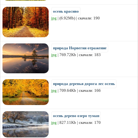
осень красиво
jpg
| (6.92Mb) | скачали: 190
природа Норвегия отражение
jpg
| 769.72Kb | скачали: 183
природа деревья дорога лес осень
jpg
| 709.64Kb | скачали: 166
осень дерево озеро туман
jpg
| 827.11Kb | скачали: 170