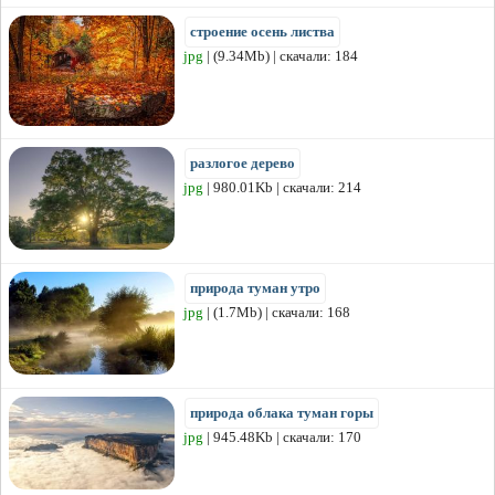
строение осень листва
jpg
| (9.34Mb) | скачали: 184
разлогое дерево
jpg
| 980.01Kb | скачали: 214
природа туман утро
jpg
| (1.7Mb) | скачали: 168
природа облака туман горы
jpg
| 945.48Kb | скачали: 170