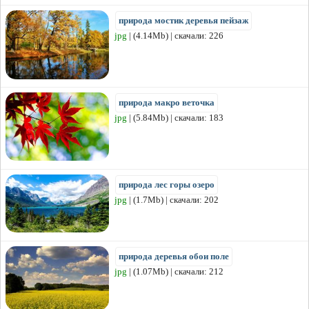
природа мостик деревья пейзаж
jpg
| (4.14Mb) | скачали: 226
природа макро веточка
jpg
| (5.84Mb) | скачали: 183
природа лес горы озеро
jpg
| (1.7Mb) | скачали: 202
природа деревья обои поле
jpg
| (1.07Mb) | скачали: 212