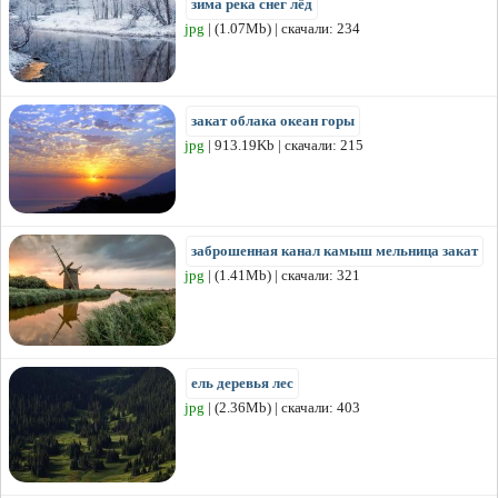
зима река снег лёд
jpg
| (1.07Mb) | скачали: 234
закат облака океан горы
jpg
| 913.19Kb | скачали: 215
заброшенная канал камыш мельница закат
jpg
| (1.41Mb) | скачали: 321
ель деревья лес
jpg
| (2.36Mb) | скачали: 403