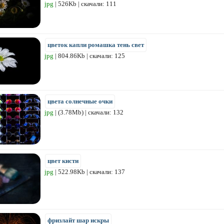
jpg
| 526Kb | скачали: 111
цветок капли ромашка тень свет
jpg
| 804.86Kb | скачали: 125
цвета солнечные очки
jpg
| (3.78Mb) | скачали: 132
цвет кисти
jpg
| 522.98Kb | скачали: 137
фризлайт шар искры