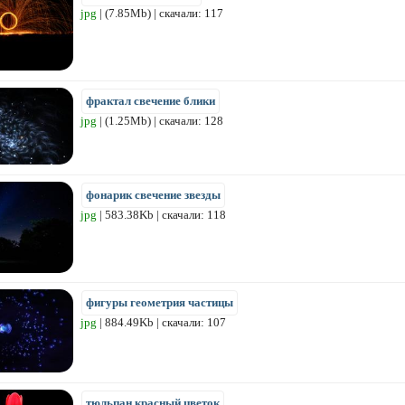
jpg
| (7.85Mb) | скачали: 117
фрактал свечение блики
jpg
| (1.25Mb) | скачали: 128
фонарик свечение звезды
jpg
| 583.38Kb | скачали: 118
фигуры геометрия частицы
jpg
| 884.49Kb | скачали: 107
тюльпан красный цветок