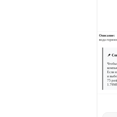
Описание:
вода горизо
📌 Со
Чтобы 
компью
Если н
и выбе
75 раз
1.79Mb