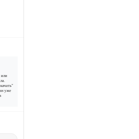
 или
ла.
качать"
чан уже
а