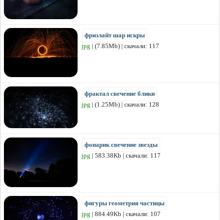
фризлайт шар искры
jpg
| (7.85Mb) | скачали: 117
фрактал свечение блики
jpg
| (1.25Mb) | скачали: 128
фонарик свечение звезды
jpg
| 583.38Kb | скачали: 117
фигуры геометрия частицы
jpg
| 884.49Kb | скачали: 107