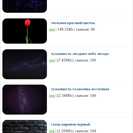
тюльпан красный цветок
jpg
| 148.32Kb | скачали: 96
туманность звездное небо звезды
jpg
| (7.45Mb) | скачали: 100
туманность галактика вселенная
jpg
| (2.34Mb) | скачали: 100
стена кирпичи черный
jpg
| (1.26Mb) | скачали: 104