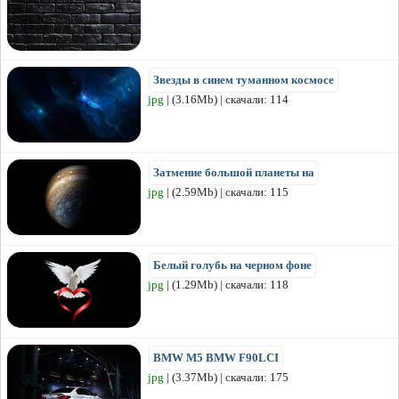
Звезды в синем туманном космосе
jpg
| (3.16Mb) | скачали: 114
Затмение большой планеты на
jpg
| (2.59Mb) | скачали: 115
Белый голубь на черном фоне
jpg
| (1.29Mb) | скачали: 118
BMW M5 BMW F90LCI
jpg
| (3.37Mb) | скачали: 175