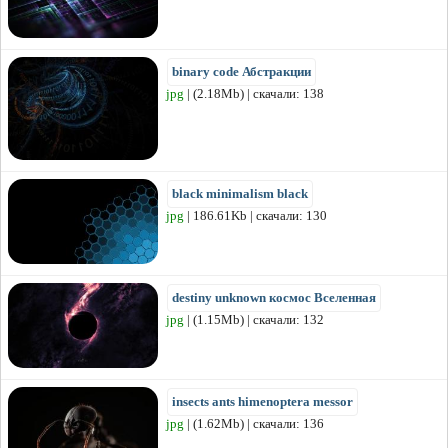
binary code Абстракции
jpg
| (2.18Mb) | скачали: 138
black minimalism black
jpg
| 186.61Kb | скачали: 130
destiny unknown космос Вселенная
jpg
| (1.15Mb) | скачали: 132
insects ants himenoptera messor
jpg
| (1.62Mb) | скачали: 136