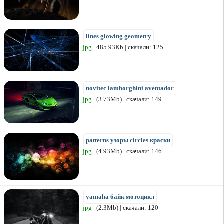
lines glowing geometry
jpg
| 485.93Kb | скачали: 125
novitec lamborghini aventador
jpg
| (3.73Mb) | скачали: 149
patterns узоры circles краски
jpg
| (4.93Mb) | скачали: 146
yamaha байк мотоцикл
jpg
| (2.3Mb) | скачали: 120