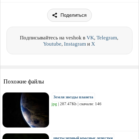
Поделиться
Подписывайтесь на veshok в
VK
,
Telegram
,
Youtube
,
Instagram
и
X
Похожие файлы
Земля звезды планета
jpg
| 287.47Kb | скачали: 146
цветы черный красные лепестки