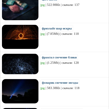
jpg
| 522.98Kb | скачали: 137
фризлайт шар искры
jpg
| (7.85Mb) | скачали: 118
фрактал свечение блики
jpg
| (1.25Mb) | скачали: 128
фонарик свечение звезды
jpg
| 583.38Kb | скачали: 118