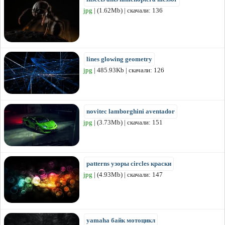
jpg
| (1.62Mb) | скачали: 136
lines glowing geometry
jpg
| 485.93Kb | скачали: 126
novitec lamborghini aventador
jpg
| (3.73Mb) | скачали: 151
patterns узоры circles краски
jpg
| (4.93Mb) | скачали: 147
yamaha байк мотоцикл