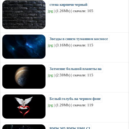
стена кирпичи черный
jpg
| (1.26Mb) | скачали: 105
Звезды в синем туманном космосе
jpg
| (3.16Mb) | скачали: 115
Затмение большой планеты на
jpg
| (2.59Mb) | скачали: 115
Белый голубь на черном фоне
jpg
| (1.29Mb) | скачали: 119
BMW M5 BMW F90LCI