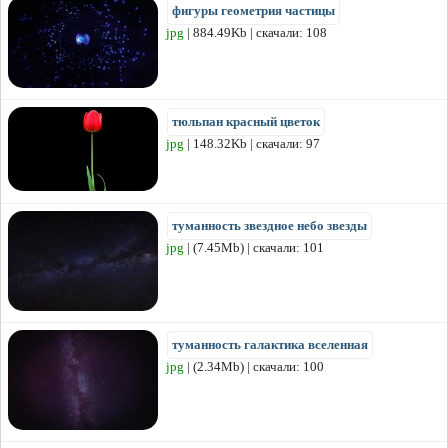
фигуры геометрия частицы
jpg
| 884.49Kb | скачали: 108
тюльпан красный цветок
jpg
| 148.32Kb | скачали: 97
туманность звездное небо звезды
jpg
| (7.45Mb) | скачали: 101
туманность галактика вселенная
jpg
| (2.34Mb) | скачали: 100