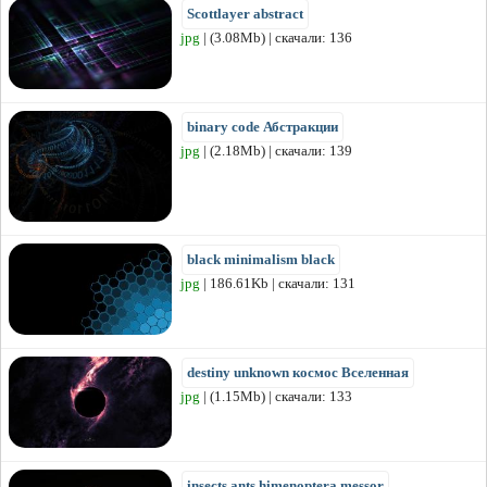
Scottlayer abstract
jpg
| (3.08Mb) | скачали: 136
binary code Абстракции
jpg
| (2.18Mb) | скачали: 139
black minimalism black
jpg
| 186.61Kb | скачали: 131
destiny unknown космос Вселенная
jpg
| (1.15Mb) | скачали: 133
insects ants himenoptera messor