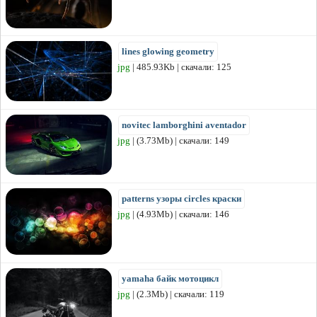
lines glowing geometry
jpg
| 485.93Kb | скачали: 125
novitec lamborghini aventador
jpg
| (3.73Mb) | скачали: 149
patterns узоры circles краски
jpg
| (4.93Mb) | скачали: 146
yamaha байк мотоцикл
jpg
| (2.3Mb) | скачали: 119