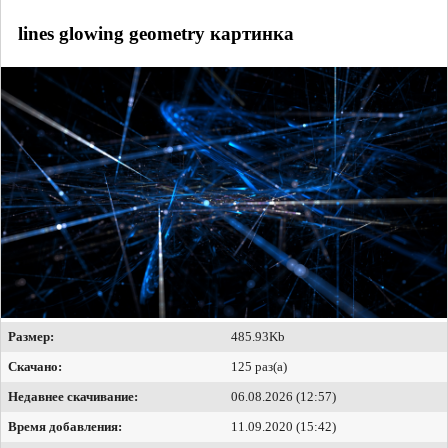
lines glowing geometry картинка
Размер:
485.93Kb
Скачано:
125 раз(а)
Недавнее скачивание:
06.08.2026 (12:57)
Время добавления:
11.09.2020 (15:42)