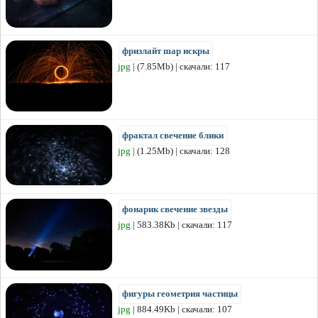
фризлайт шар искры
jpg
| (7.85Mb) | скачали: 117
фрактал свечение блики
jpg
| (1.25Mb) | скачали: 128
фонарик свечение звезды
jpg
| 583.38Kb | скачали: 117
фигуры геометрия частицы
jpg
| 884.49Kb | скачали: 107