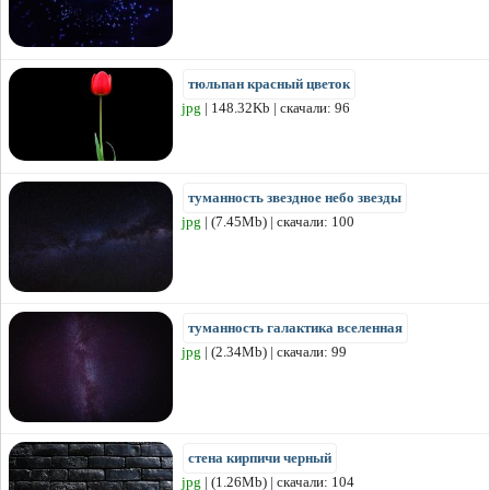
тюльпан красный цветок
jpg
| 148.32Kb | скачали: 96
туманность звездное небо звезды
jpg
| (7.45Mb) | скачали: 100
туманность галактика вселенная
jpg
| (2.34Mb) | скачали: 99
стена кирпичи черный
jpg
| (1.26Mb) | скачали: 104