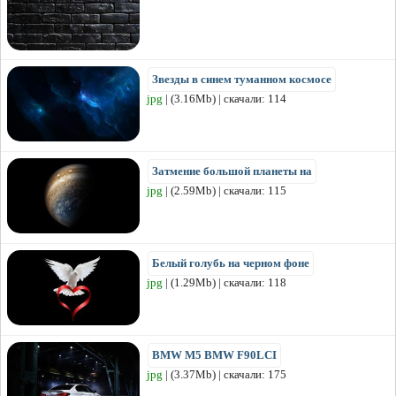
Звезды в синем туманном космосе
jpg
| (3.16Mb) | скачали: 114
Затмение большой планеты на
jpg
| (2.59Mb) | скачали: 115
Белый голубь на черном фоне
jpg
| (1.29Mb) | скачали: 118
BMW M5 BMW F90LCI
jpg
| (3.37Mb) | скачали: 175