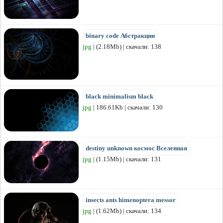
binary code Абстракции
jpg
| (2.18Mb) | скачали: 138
black minimalism black
jpg
| 186.61Kb | скачали: 130
destiny unknown космос Вселенная
jpg
| (1.15Mb) | скачали: 131
insects ants himenoptera messor
jpg
| (1.62Mb) | скачали: 134