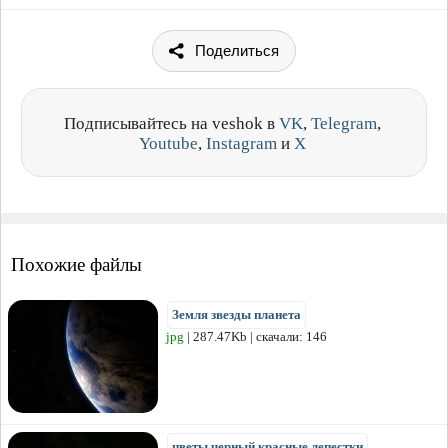
Поделиться
Подписывайтесь на veshok в
VK
,
Telegram
,
Youtube
,
Instagram
и
X
Похожие файлы
Земля звезды планета
jpg
| 287.47Kb | скачали: 146
цветы черный красные лепестки