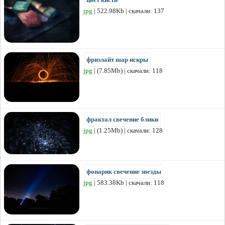
jpg
| 522.98Kb | скачали: 137
фризлайт шар искры
jpg
| (7.85Mb) | скачали: 118
фрактал свечение блики
jpg
| (1.25Mb) | скачали: 128
фонарик свечение звезды
jpg
| 583.38Kb | скачали: 118