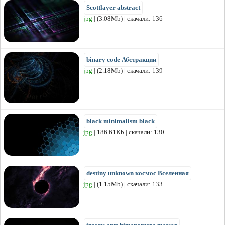
Scottlayer abstract
jpg
| (3.08Mb) | скачали: 136
binary code Абстракции
jpg
| (2.18Mb) | скачали: 139
black minimalism black
jpg
| 186.61Kb | скачали: 130
destiny unknown космос Вселенная
jpg
| (1.15Mb) | скачали: 133