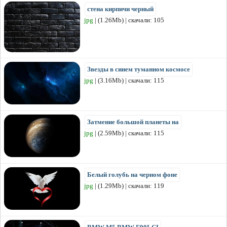
стена кирпичи черный
jpg
| (1.26Mb) | скачали: 105
Звезды в синем туманном космосе
jpg
| (3.16Mb) | скачали: 115
Затмение большой планеты на
jpg
| (2.59Mb) | скачали: 115
Белый голубь на черном фоне
jpg
| (1.29Mb) | скачали: 119