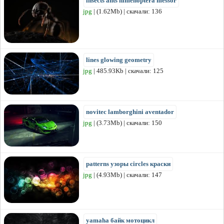
insects ants himenoptera messor
jpg
| (1.62Mb) | скачали: 136
lines glowing geometry
jpg
| 485.93Kb | скачали: 125
novitec lamborghini aventador
jpg
| (3.73Mb) | скачали: 150
patterns узоры circles краски
jpg
| (4.93Mb) | скачали: 147
yamaha байк мотоцикл