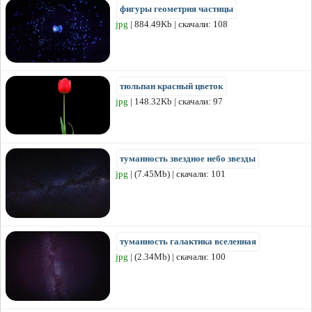
фигуры геометрия частицы
jpg
| 884.49Kb | скачали: 108
тюльпан красный цветок
jpg
| 148.32Kb | скачали: 97
туманность звездное небо звезды
jpg
| (7.45Mb) | скачали: 101
туманность галактика вселенная
jpg
| (2.34Mb) | скачали: 100