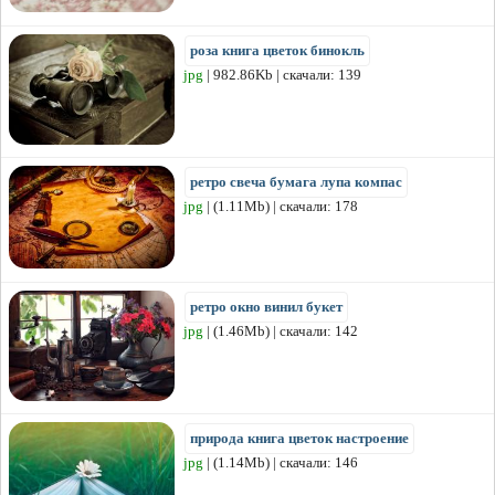
роза книга цветок бинокль
jpg
| 982.86Kb | скачали: 139
ретро свеча бумага лупа компас
jpg
| (1.11Mb) | скачали: 178
ретро окно винил букет
jpg
| (1.46Mb) | скачали: 142
природа книга цветок настроение
jpg
| (1.14Mb) | скачали: 146