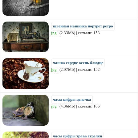
швейная машинка портрет ретро
jpg
| (2.33Mb) | скачали: 153
чашка сердце осень блюдце
jpg
| (2.97Mb) | скачали: 152
часы цифры цепочка
jpg
| (4.36Mb) | скачали: 165
часы цифры трава стрелки