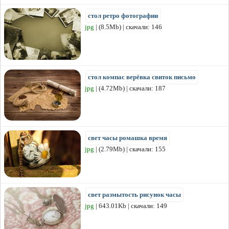
стол ретро фотографии
jpg
| (8.5Mb) | скачали: 146
стол компас верёвка свиток письмо
jpg
| (4.72Mb) | скачали: 187
свет часы ромашка время
jpg
| (2.79Mb) | скачали: 155
свет размытость рисунок часы
jpg
| 643.01Kb | скачали: 149