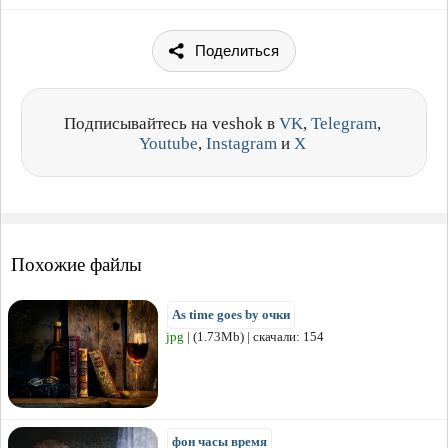
Поделиться
Подписывайтесь на veshok в
VK
,
Telegram
,
Youtube
,
Instagram
и
X
Похожие файлы
As time goes by очки
jpg
| (1.73Mb) | скачали: 154
фон часы время