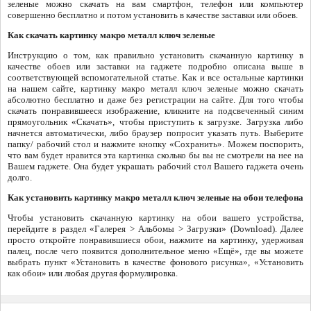
зеленые можно скачать на вам смартфон, телефон или компьютер
совершенно бесплатно и потом установить в качестве заставки или обоев.
Как скачать картинку макро металл ключ зеленые
Инструкцию о том, как правильно установить скачанную картинку в
качестве обоев или заставки на гаджете подробно описана выше в
соответствующей вспомогательной статье. Как и все остальные картинки
на нашем сайте, картинку макро металл ключ зеленые можно скачать
абсолютно бесплатно и даже без регистрации на сайте. Для того чтобы
скачать понравившееся изображение, кликните на подсвеченный синим
прямоугольник «Скачать», чтобы приступить к загрузке. Загрузка либо
начнется автоматически, либо браузер попросит указать путь. Выберите
папку/ рабочий стол и нажмите кнопку «Сохранить». Можем поспорить,
что вам будет нравится эта картинка сколько бы вы не смотрели на нее на
Вашем гаджете. Она будет украшать рабочий стол Вашего гаджета очень
долго.
Как установить картинку макро металл ключ зеленые на обои телефона
Чтобы установить скачанную картинку на обои вашего устройства,
перейдите в раздел «Галерея > Альбомы > Загрузки» (Download). Далее
просто откройте понравившиеся обои, нажмите на картинку, удерживая
палец, после чего появится дополнительное меню «Ещё», где вы можете
выбрать пункт «Установить в качестве фонового рисунка», «Установить
как обои» или любая другая формулировка.