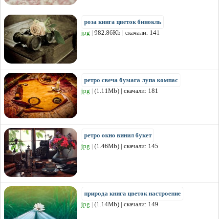
роза книга цветок бинокль
jpg
| 982.86Kb | скачали: 141
ретро свеча бумага лупа компас
jpg
| (1.11Mb) | скачали: 181
ретро окно винил букет
jpg
| (1.46Mb) | скачали: 145
природа книга цветок настроение
jpg
| (1.14Mb) | скачали: 149