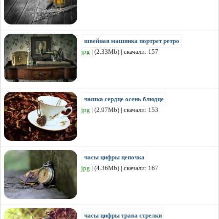
швейная машинка портрет ретро
jpg
| (2.33Mb) | скачали: 157
чашка сердце осень блюдце
jpg
| (2.97Mb) | скачали: 153
часы цифры цепочка
jpg
| (4.36Mb) | скачали: 167
часы цифры трава стрелки