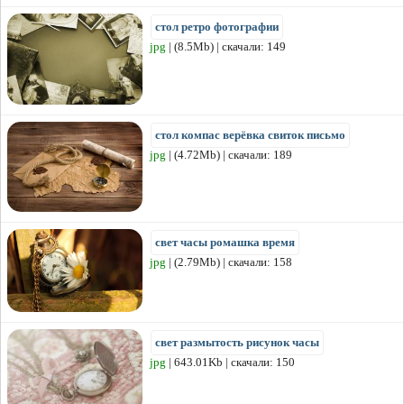
стол ретро фотографии
jpg
| (8.5Mb) | скачали: 149
стол компас верёвка свиток письмо
jpg
| (4.72Mb) | скачали: 189
свет часы ромашка время
jpg
| (2.79Mb) | скачали: 158
свет размытость рисунок часы
jpg
| 643.01Kb | скачали: 150