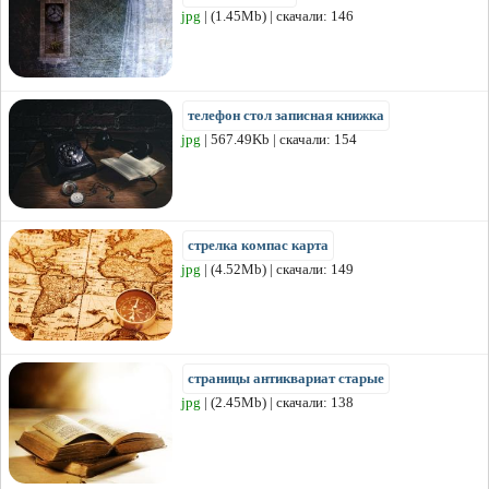
jpg
| (1.45Mb) | скачали: 146
телефон стол записная книжка
jpg
| 567.49Kb | скачали: 154
стрелка компас карта
jpg
| (4.52Mb) | скачали: 149
страницы антиквариат старые
jpg
| (2.45Mb) | скачали: 138