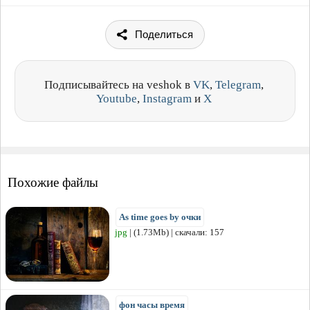
Поделиться
Подписывайтесь на veshok в
VK
,
Telegram
,
Youtube
,
Instagram
и
X
Похожие файлы
As time goes by очки
jpg
| (1.73Mb) | скачали: 157
фон часы время