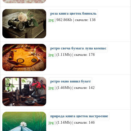
роза книга цветок бинокль
jpg
| 982.86Kb | скачали: 138
ретро свеча бумага лупа компас
jpg
| (1.11Mb) | скачали: 178
ретро окно винил букет
jpg
| (1.46Mb) | скачали: 142
природа книга цветок настроение
jpg
| (1.14Mb) | скачали: 146