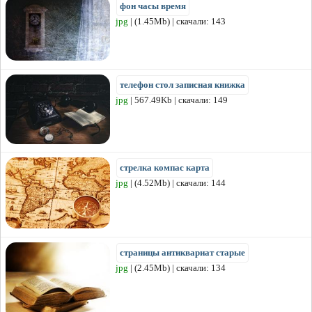
фон часы время
jpg
| (1.45Mb) | скачали: 143
телефон стол записная книжка
jpg
| 567.49Kb | скачали: 149
стрелка компас карта
jpg
| (4.52Mb) | скачали: 144
страницы антиквариат старые
jpg
| (2.45Mb) | скачали: 134