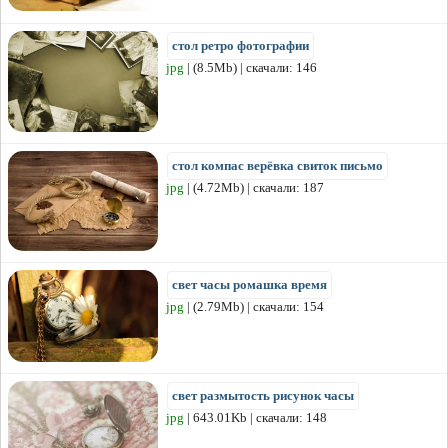
стол ретро фотографии
jpg
| (8.5Mb) | скачали: 146
стол компас верёвка свиток письмо
jpg
| (4.72Mb) | скачали: 187
свет часы ромашка время
jpg
| (2.79Mb) | скачали: 154
свет размытость рисунок часы
jpg
| 643.01Kb | скачали: 148