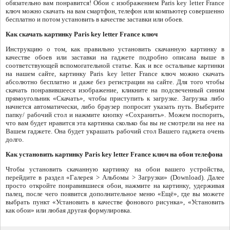
обязательно вам понравится! Обои с изображением Paris key letter France
ключ можно скачать на вам смартфон, телефон или компьютер совершенно
бесплатно и потом установить в качестве заставки или обоев.
Как скачать картинку Paris key letter France ключ
Инструкцию о том, как правильно установить скачанную картинку в
качестве обоев или заставки на гаджете подробно описана выше в
соответствующей вспомогательной статье. Как и все остальные картинки
на нашем сайте, картинку Paris key letter France ключ можно скачать
абсолютно бесплатно и даже без регистрации на сайте. Для того чтобы
скачать понравившееся изображение, кликните на подсвеченный синим
прямоугольник «Скачать», чтобы приступить к загрузке. Загрузка либо
начнется автоматически, либо браузер попросит указать путь. Выберите
папку/ рабочий стол и нажмите кнопку «Сохранить». Можем поспорить,
что вам будет нравится эта картинка сколько бы вы не смотрели на нее на
Вашем гаджете. Она будет украшать рабочий стол Вашего гаджета очень
долго.
Как установить картинку Paris key letter France ключ на обои телефона
Чтобы установить скачанную картинку на обои вашего устройства,
перейдите в раздел «Галерея > Альбомы > Загрузки» (Download). Далее
просто откройте понравившиеся обои, нажмите на картинку, удерживая
палец, после чего появится дополнительное меню «Ещё», где вы можете
выбрать пункт «Установить в качестве фонового рисунка», «Установить
как обои» или любая другая формулировка.