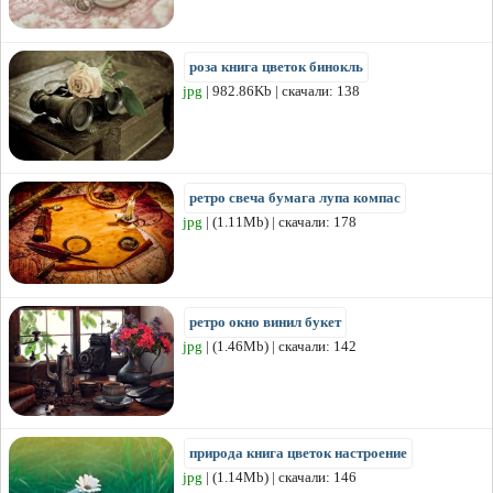
роза книга цветок бинокль
jpg
| 982.86Kb | скачали: 138
ретро свеча бумага лупа компас
jpg
| (1.11Mb) | скачали: 178
ретро окно винил букет
jpg
| (1.46Mb) | скачали: 142
природа книга цветок настроение
jpg
| (1.14Mb) | скачали: 146