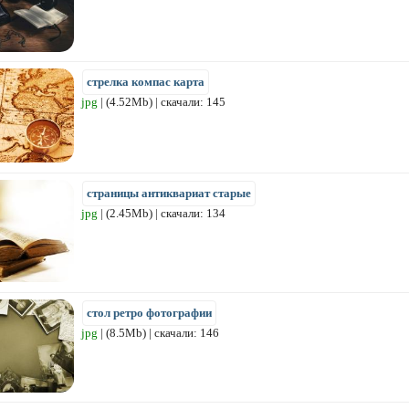
стрелка компас карта
jpg
| (4.52Mb) | скачали: 145
страницы антиквариат старые
jpg
| (2.45Mb) | скачали: 134
стол ретро фотографии
jpg
| (8.5Mb) | скачали: 146