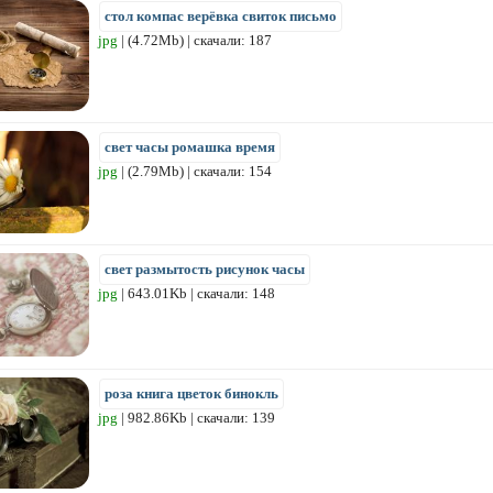
стол компас верёвка свиток письмо
jpg
| (4.72Mb) | скачали: 187
свет часы ромашка время
jpg
| (2.79Mb) | скачали: 154
свет размытость рисунок часы
jpg
| 643.01Kb | скачали: 148
роза книга цветок бинокль
jpg
| 982.86Kb | скачали: 139