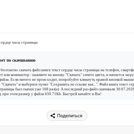
 сердце часы страницы
вет по скачиванию
бесплатно скачать файл книга текст сердце часы страницы на телефон, смартф
т или компьютер - нажмите на кнопку "Скачать" синего цвета, и начнется загру
файла. Если ничего не происходит, попробуйте кликнуть правой кнопкой мыши
 "Скачать" и выберите пункт "Сохранить по ссылке как...". Файл книга текст се
траницы был скачан уже 168 раз(а). А последний раз файл скачивали 30.07.202
), при этом размер у файла 659.71Kb. Быстрей качайте и Вы!
Поделиться