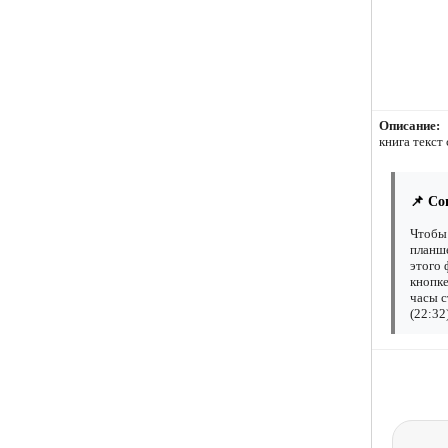
Описание:
книга текст
📌 Со
Чтобы 
планше
этого 
кнопке
часы с
(22:32