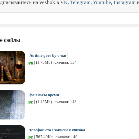
дписывайтесь на veshok в
VK
,
Telegram
,
Youtube
,
Instagram
е файлы
As time goes by очки
jpg
| (1.73Mb) | скачали: 154
фон часы время
jpg
| (1.45Mb) | скачали: 143
телефон стол записная книжка
jpg
| 567.49Kb | скачали: 149