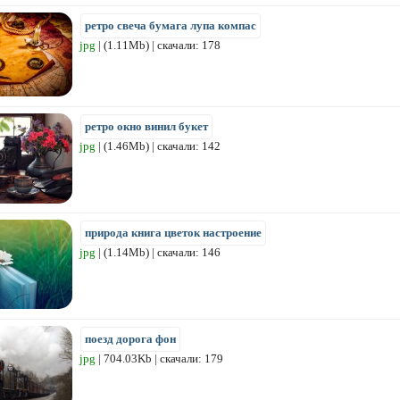
ретро свеча бумага лупа компас
jpg
| (1.11Mb) | скачали: 178
ретро окно винил букет
jpg
| (1.46Mb) | скачали: 142
природа книга цветок настроение
jpg
| (1.14Mb) | скачали: 146
поезд дорога фон
jpg
| 704.03Kb | скачали: 179