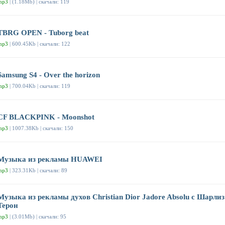
mp3
| (1.18Mb) | скачали: 119
TBRG OPEN - Tuborg beat
mp3
| 600.45Kb | скачали: 122
Samsung S4 - Over the horizon
mp3
| 700.04Kb | скачали: 119
CF BLACKPINK - Moonshot
mp3
| 1007.38Kb | скачали: 150
Музыка из рекламы HUAWEI
mp3
| 323.31Kb | скачали: 89
Музыка из рекламы духов Christian Dior Jadore Absolu с Шарлиз
Терон
mp3
| (3.01Mb) | скачали: 95