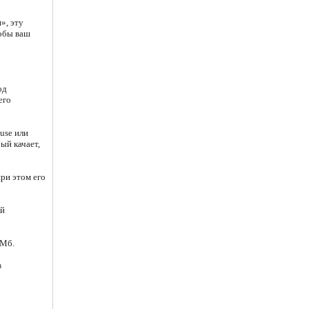
», эту
тобы ваш
од
его
use или
ый качает,
при этом его
ой
 Мб.
в