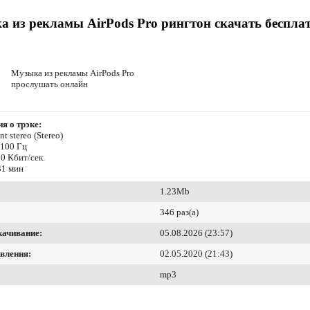
 из рекламы AirPods Pro рингтон скачать беспла
Музыка из рекламы AirPods Pro
прослушать онлайн
я о трэке:
t stereo (Stereo)
4100 Гц
0 Кбит/сек.
31 мин
1.23Mb
346 раз(а)
качивание:
05.08.2026 (23:57)
вления:
02.05.2020 (21:43)
mp3