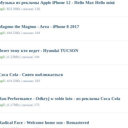
Музыка из рекламы Apple iPhone 12 - Hello Max Hello mini
mp3
| 853.39Kb | скачали: 126
Magnus the Magnus - Area - iPhone 8 2017
mp3
| 444.53Kb | скачали: 144
Везет тому кто ведет - Hyundai TUCSON
mp3
| (1.23Mb) | скачали: 144
Coca Cola - Свято наближається
mp3
| 414.33Kb | скачали: 183
Rau Performance - Odkryj w sobie lato - из рекламы Coca Cola
mp3
| (1.17Mb) | скачали: 175
Radical Face - Welcome home son - Remastered