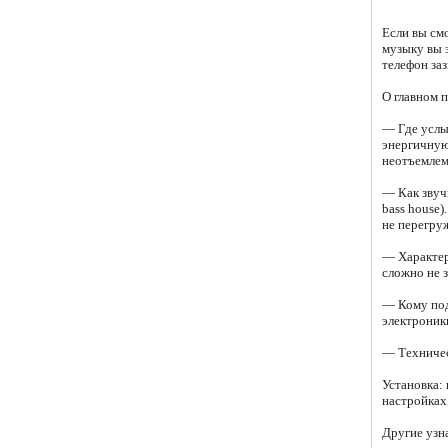
Если вы см
музыку вы 
телефон за
О главном 
— Где услыш
энергичную
неотъемлем
— Как звучи
bass house)
не перегру
— Характер:
сложно не з
— Кому под
электроники
— Техническ
Установка:
настройках 
Другие узн