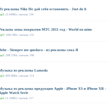
Из рекламы Nike Не дай себя остановить - Just do it
mp3
| (3.44Mb) | скачали: 156
Реклама зоны покрытия МТС 2011 год - World on mine
mp3
| 1002.9Kb | скачали: 131
Bebe - Siempre me quedara - из рекламы сока Я
mp3
| 508.21Kb | скачали: 198
Музыка из рекламы Lamoda
mp3
| 695.96Kb | скачали: 114
Музыка из рекламы продукции Apple - iPhone XS и iPhone XR -
Apple Watch Serie
mp3
| (1.16Mb) | скачали: 117