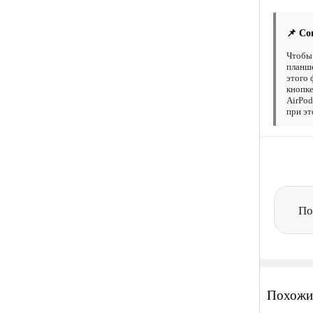
📌 Со
Чтобы 
планше
этого 
кнопке
AirPod
при эт
По
Похожи