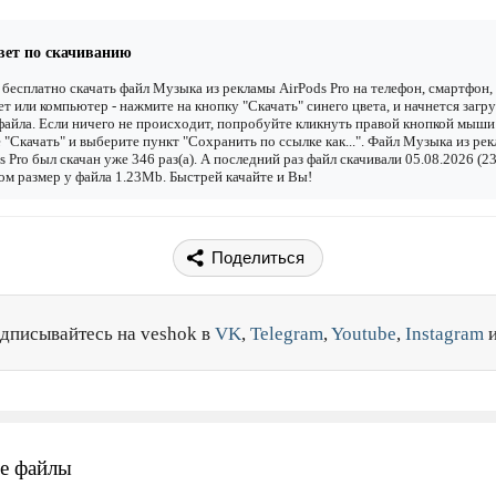
вет по скачиванию
бесплатно скачать файл Музыка из рекламы AirPods Pro на телефон, смартфон,
т или компьютер - нажмите на кнопку "Скачать" синего цвета, и начнется загру
файла. Если ничего не происходит, попробуйте кликнуть правой кнопкой мыши
 "Скачать" и выберите пункт "Сохранить по ссылке как...". Файл Музыка из ре
s Pro был скачан уже 346 раз(а). А последний раз файл скачивали 05.08.2026 (23
ом размер у файла 1.23Mb. Быстрей качайте и Вы!
Поделиться
дписывайтесь на veshok в
VK
,
Telegram
,
Youtube
,
Instagram
е файлы