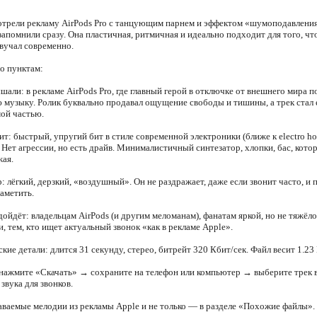
отрели рекламу AirPods Pro с танцующим парнем и эффектом «шумоподавления
запомнили сразу. Она пластичная, ритмичная и идеально подходит для того, ч
звучал современно.
по пунктам:
али: в рекламе AirPods Pro, где главный герой в отключке от внешнего мира п
 музыку. Ролик буквально продавал ощущение свободы и тишины, а трек стал 
ой частью.
т: быстрый, упругий бит в стиле современной электроники (ближе к electro ho
. Нет агрессии, но есть драйв. Минималистичный синтезатор, хлопки, бас, котор
жая.
 лёгкий, дерзкий, «воздушный». Он не раздражает, даже если звонит часто, и 
аметить.
ойдёт: владельцам AirPods (и другим меломанам), фанатам яркой, но не тяжёл
, тем, кто ищет актуальный звонок «как в рекламе Apple».
ие детали: длится 31 секунду, стерео, битрейт 320 Кбит/сек. Файл весит 1.23
 нажмите «Скачать» → сохраните на телефон или компьютер → выберите трек 
звука для звонков.
аваемые мелодии из рекламы Apple и не только — в разделе «Похожие файлы».