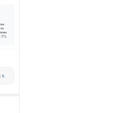
зка
 на
кламы
:57),
и
X