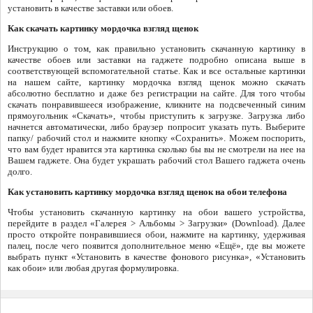
установить в качестве заставки или обоев.
Как скачать картинку мордочка взгляд щенок
Инструкцию о том, как правильно установить скачанную картинку в
качестве обоев или заставки на гаджете подробно описана выше в
соответствующей вспомогательной статье. Как и все остальные картинки
на нашем сайте, картинку мордочка взгляд щенок можно скачать
абсолютно бесплатно и даже без регистрации на сайте. Для того чтобы
скачать понравившееся изображение, кликните на подсвеченный синим
прямоугольник «Скачать», чтобы приступить к загрузке. Загрузка либо
начнется автоматически, либо браузер попросит указать путь. Выберите
папку/ рабочий стол и нажмите кнопку «Сохранить». Можем поспорить,
что вам будет нравится эта картинка сколько бы вы не смотрели на нее на
Вашем гаджете. Она будет украшать рабочий стол Вашего гаджета очень
долго.
Как установить картинку мордочка взгляд щенок на обои телефона
Чтобы установить скачанную картинку на обои вашего устройства,
перейдите в раздел «Галерея > Альбомы > Загрузки» (Download). Далее
просто откройте понравившиеся обои, нажмите на картинку, удерживая
палец, после чего появится дополнительное меню «Ещё», где вы можете
выбрать пункт «Установить в качестве фонового рисунка», «Установить
как обои» или любая другая формулировка.