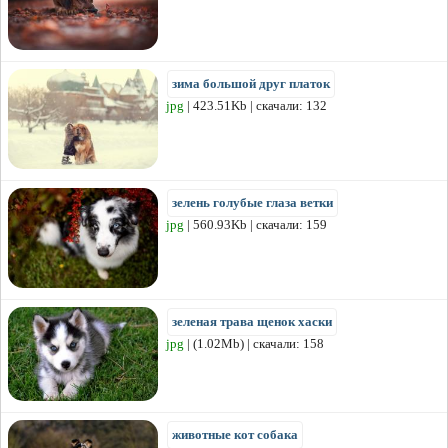
зима большой друг платок
jpg
| 423.51Kb | скачали: 132
зелень голубые глаза ветки
jpg
| 560.93Kb | скачали: 159
зеленая трава щенок хаски
jpg
| (1.02Mb) | скачали: 158
животные кот собака