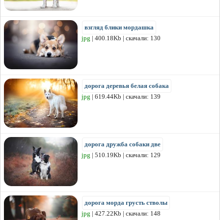
взгляд блики мордашка
jpg
| 400.18Kb | скачали: 130
дорога деревья белая собака
jpg
| 619.44Kb | скачали: 139
дорога дружба собаки две
jpg
| 510.19Kb | скачали: 129
дорога морда грусть стволы
jpg
| 427.22Kb | скачали: 148