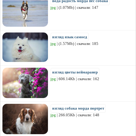
вода радость морда пес собака
jpg
| (1.07Mb) | скачали: 147
взгляд язык самоед
jpg
| (1.57Mb) | скачали: 185
взгляд цветы веймаранер
jpg
| 606.14Kb | скачали: 162
взгляд собака морда портрет
jpg
| 266.05Kb | скачали: 148