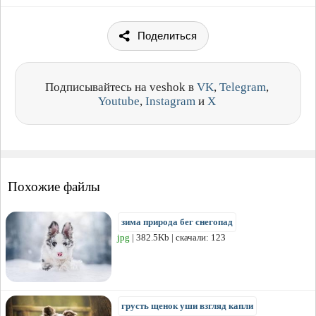
Поделиться
Подписывайтесь на veshok в
VK
,
Telegram
,
Youtube
,
Instagram
и
X
Похожие файлы
зима природа бег снегопад
jpg
| 382.5Kb | скачали: 123
грусть щенок уши взгляд капли