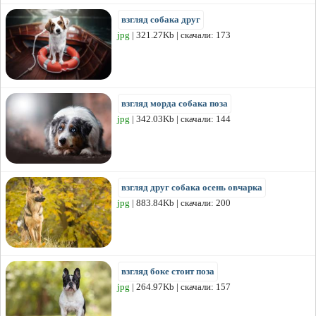
взгляд собака друг
jpg
| 321.27Kb | скачали: 173
взгляд морда собака поза
jpg
| 342.03Kb | скачали: 144
взгляд друг собака осень овчарка
jpg
| 883.84Kb | скачали: 200
взгляд боке стоит поза
jpg
| 264.97Kb | скачали: 157