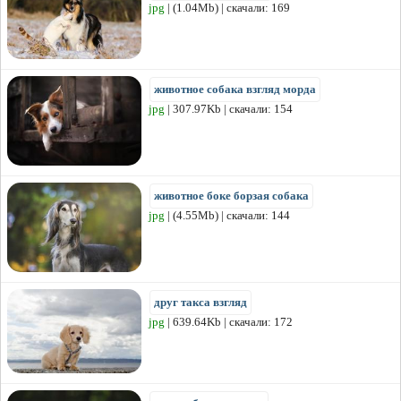
jpg
| (1.04Mb) | скачали: 169
животное собака взгляд морда
jpg
| 307.97Kb | скачали: 154
животное боке борзая собака
jpg
| (4.55Mb) | скачали: 144
друг такса взгляд
jpg
| 639.64Kb | скачали: 172