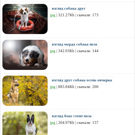
взгляд собака друг
jpg
| 321.27Kb | скачали: 173
взгляд морда собака поза
jpg
| 342.03Kb | скачали: 144
взгляд друг собака осень овчарка
jpg
| 883.84Kb | скачали: 200
взгляд боке стоит поза
jpg
| 264.97Kb | скачали: 157