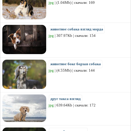
jpg
| (1.04Mb) | скачали: 169
животное собака взгляд морда
jpg
| 307.97Kb | скачали: 154
животное боке борзая собака
jpg
| (4.55Mb) | скачали: 144
друг такса взгляд
jpg
| 639.64Kb | скачали: 172