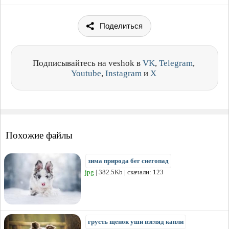
Поделиться
Подписывайтесь на veshok в
VK
,
Telegram
,
Youtube
,
Instagram
и
X
Похожие файлы
зима природа бег снегопад
jpg
| 382.5Kb | скачали: 123
грусть щенок уши взгляд капли