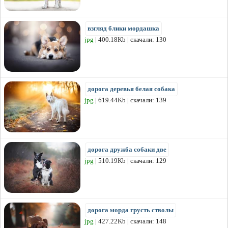
взгляд блики мордашка
jpg
| 400.18Kb | скачали: 130
дорога деревья белая собака
jpg
| 619.44Kb | скачали: 139
дорога дружба собаки две
jpg
| 510.19Kb | скачали: 129
дорога морда грусть стволы
jpg
| 427.22Kb | скачали: 148