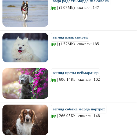
вода радость морда пес собака
jpg
| (1.07Mb) | скачали: 147
взгляд язык самоед
jpg
| (1.57Mb) | скачали: 185
взгляд цветы веймаранер
jpg
| 606.14Kb | скачали: 162
взгляд собака морда портрет
jpg
| 266.05Kb | скачали: 148