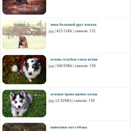
зима большой друг платок
jpg
| 423.51Kb | скачали: 132
зелень голубые глаза ветки
jpg
| 560.93Kb | скачали: 159
зеленая трава щенок хаски
jpg
| (1.02Mb) | скачали: 158
животные кот собака